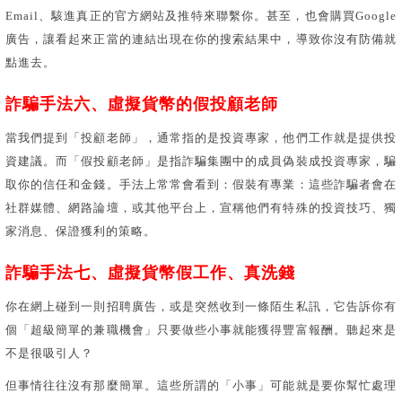
Email、駭進真正的官方網站及推特來聯繫你。甚至，也會購買Google
廣告，讓看起來正當的連結出現在你的搜索結果中，導致你沒有防備就
點進去。
詐騙手法六、虛擬貨幣的假投顧老師
當我們提到「投顧老師」，通常指的是投資專家，他們工作就是提供投
資建議。而「假投顧老師」是指詐騙集團中的成員偽裝成投資專家，騙
取你的信任和金錢。手法上常常會看到：假裝有專業：這些詐騙者會在
社群媒體、網路論壇，或其他平台上，宣稱他們有特殊的投資技巧、獨
家消息、保證獲利的策略。
詐騙手法七、虛擬貨幣假工作、真洗錢
你在網上碰到一則招聘廣告，或是突然收到一條陌生私訊，它告訴你有
個「超級簡單的兼職機會」只要做些小事就能獲得豐富報酬。聽起來是
不是很吸引人？
但事情往往沒有那麼簡單。這些所謂的「小事」可能就是要你幫忙處理