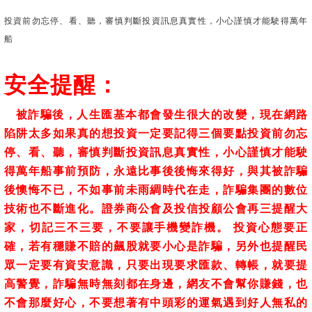
投資前勿忘停、看、聽，審慎判斷投資訊息真實性，小心謹慎才能駛得萬年
船
安全提醒：
被詐騙後，人生匯基本都會發生很大的改變，現在網路
陷阱太多如果真的想投資一定要記得三個要點投資前勿忘
停、看、聽，審慎判斷投資訊息真實性，小心謹慎才能駛
得萬年船事前預防，永遠比事後後悔來得好，與其被詐騙
後懊悔不已，不如事前未雨綢時代在走，詐騙集團的數位
技術也不斷進化。證券商公會及投信投顧公會再三提醒大
家，切記三不三要，不要讓手機變詐機。 投資心態要正
確，若有穩賺不賠的飆股就要小心是詐騙，另外也提醒民
眾一定要有資安意識，只要出現要求匯款、轉帳，就要提
高警覺，詐騙無時無刻都在身邊，網友不會幫你賺錢，也
不會那麼好心，不要想著有中頭彩的運氣遇到好人無私的