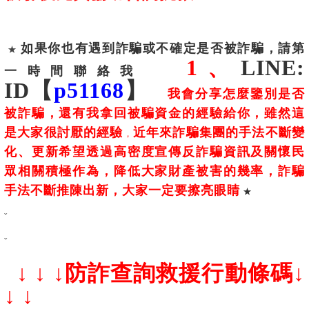
如果你也有遇到詐騙或不確定是否被詐騙，請第
★
1、
LINE:
一時間聯絡我
ID【
p51168
】
我會分享怎麼鑒別是否
被詐騙，還有我拿回被騙資金的經驗給你，雖然這
是大家很討厭的經驗
近年來詐騙集團的手法不斷變
，
化、更新希望透過高密度宣傳反詐騙資訊及關懷民
眾相關積極作為，降低大家財產被害的幾率，詐騙
手法不斷推陳出新，大家一定要擦亮眼睛
★
ˇ
ˇ
↓ ↓ ↓
防詐查詢救援行動條碼↓
↓ ↓