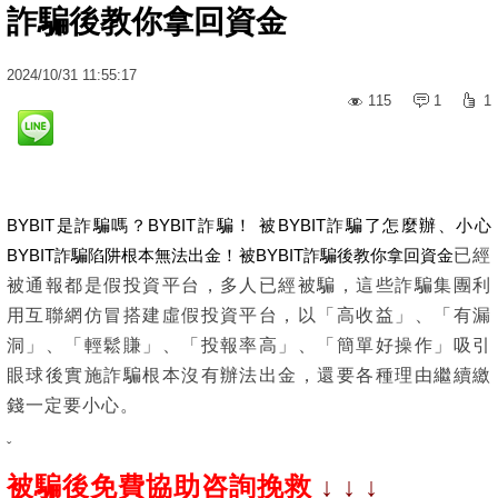
詐騙後教你拿回資金
2024
/
10
/
31
11:55:17
115
1
1
BYBIT是詐騙嗎？BYBIT詐騙！ 被BYBIT詐騙了怎麼辦、小心
BYBIT詐騙陷阱根本無法出金！被BYBIT詐騙後教你拿回資金
已經
被通報都是假投資平台，多人已經被騙，這些詐騙集團利
用互聯網仿冒搭建虛假投資平台，以「高收益」、「有漏
洞」、「輕鬆賺」、「投報率高」、「簡單好操作」吸引
眼球後實施詐騙根本沒有辦法出金，還要各種理由繼續繳
錢一定要小心。
ˇ
被騙後免費協助咨詢挽救
↓ ↓ ↓