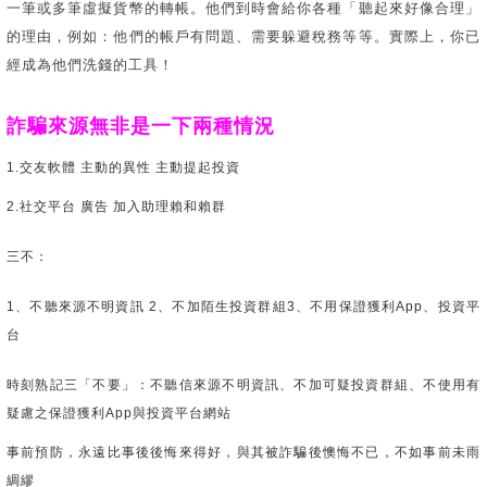
一筆或多筆虛擬貨幣的轉帳。他們到時會給你各種「聽起來好像合理」
的理由，例如：他們的帳戶有問題、需要躲避稅務等等。實際上，你已
經成為他們洗錢的工具！
詐騙來源無非是一下兩種情況
1.交友軟體 主動的異性 主動提起投資
2.社交平台 廣告 加入助理賴和賴群
三不：
1、不聽來源不明資訊 2、不加陌生投資群組3、不用保證獲利App、投資平
台
時刻熟記三「不要」：不聽信來源不明資訊、不加可疑投資群組、不使用有
疑慮之保證獲利App與投資平台網站
事前預防，永遠比事後後悔來得好，與其被詐騙後懊悔不已，不如事前未雨
綢繆