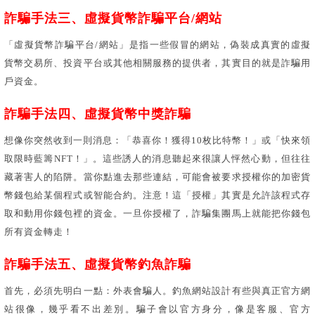
詐騙手法三、虛擬貨幣詐騙平台/網站
「虛擬貨幣詐騙平台/網站」是指一些假冒的網站，偽裝成真實的虛擬
貨幣交易所、投資平台或其他相關服務的提供者，其實目的就是詐騙用
戶資金。
詐騙手法四、虛擬貨幣中獎詐騙
想像你突然收到一則消息：「恭喜你！獲得10枚比特幣！」或「快來領
取限時藍籌NFT！」。這些誘人的消息聽起來很讓人怦然心動，但往往
藏著害人的陷阱。當你點進去那些連結，可能會被要求授權你的加密貨
幣錢包給某個程式或智能合約。注意！這「授權」其實是允許該程式存
取和動用你錢包裡的資金。一旦你授權了，詐騙集團馬上就能把你錢包
所有資金轉走！
詐騙手法五、虛擬貨幣釣魚詐騙
首先，必須先明白一點：外表會騙人。釣魚網站設計有些與真正官方網
站很像，幾乎看不出差別。騙子會以官方身分，像是客服、官方