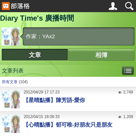
Diary Time's 廣播時間
作家：YAx2
文章
相簿
文章列表
所有文章
(104)
2012
/
04
/
29
17:17:23
2,749
【星晴點播】陳芳語-愛你
2012
/
04
/
15
18:09:33
1,209
【心晴點播】郁可唯-好朋友只是朋友