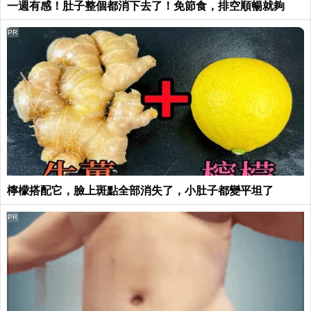
一週有感！肚子整個都消下去了！免節食，排空順暢就夠
PR
檸檬搭配它，臉上斑點全部消失了，小肚子都變平坦了
PR