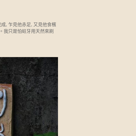
, 乍見他赤足, 又見他食檳
者。我只是怕蛀牙用天然來刷