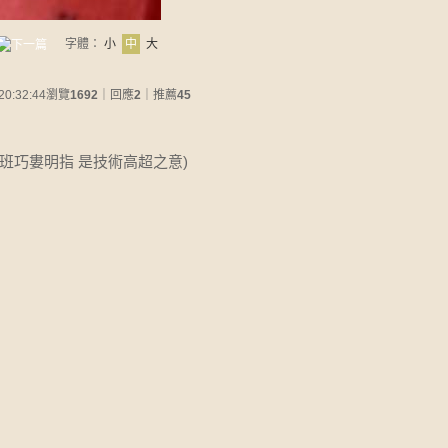
字體：
小
中
大
20:32:44
瀏覽
1692
｜回應
2
｜推薦
45
:班巧婁明指 是技術高超之意)