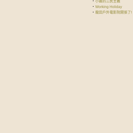
‧
小農的三民主義
‧
Working Holiday
‧
龍田戶外電影院開張了!