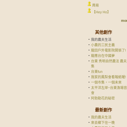
周易
【Hey Ho】
mor
其他創作
‧
我的農夫生活
‧
小農的三民主義
‧
龍田戶外電影院開張了!
‧
龍應台在中國夢
‧
台東 秀明自然農法 農
集
‧
台東fun
‧
我家的鳳梨會看報紙喔!
‧
一個市集，一個未來
‧
太平洋左岸~台東漁場
會
‧
阿勃勒花的秘密
最新創作
‧
我的農夫生活
‧
來去鄉下住一晚