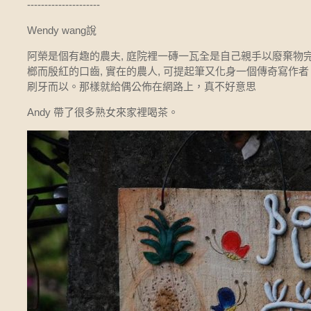
---------------------
Wendy wang說
阿榮是個有趣的農夫, 庭院裡一磚一瓦全是自己親手以廢棄物完成
榔而殷紅的口齒, 實在的農人, 可提起筆又化身一個傳奇寫作
刷牙而以。那樣就給偶公佈在網路上，真不好意思
Andy 帶了很多熟女來家裡喝茶。