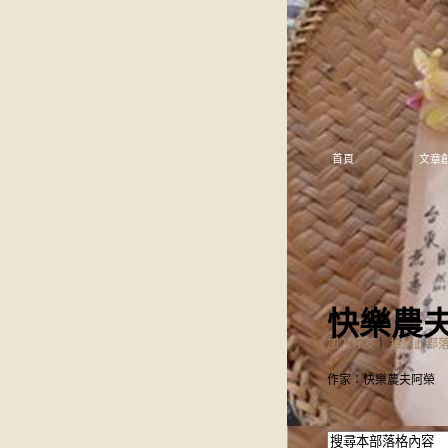
首頁
文章
快樂農
加入好友
｜
推薦此部
作家：快樂農夫阿榮