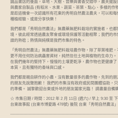
誠品書店的後面，草地、大樹、音樂與書香交錯中，農夫擺設
與農家自製品 (有稻米、水果、蔬菜、茶葉、點心、多樣的作物
是趁這機會一次認識所有花東的秀明自然農法農夫，可以和每
種植經驗、或是分享快樂！
我們都是「秀明自然農法」無農藥無肥料栽培的實施者，也都
境，彼此經常透過農友聚會或環境保護等活動相聚；我們的市
誼的熟稔；熱情與純樸是我們市集的特色。
「秀明自然農法」無農藥無肥料栽培農作物，除了草葉堆肥，
更不用任何防治病蟲害資材，純然信任土地與植物的生命力。 
在我們幾年的堅持下，慢慢的土壤更乾淨，農作物也更健康了
本質，且有獨特的香味與口感。
我們都是親自耕作的小農，沒有數量很多的農作物，先到的朋
的朋友先說聲抱歉！ 我們的市集沒有政府或民間團體協助，只
的準備。 誠摯歡迎台東或外地的朋友闔家光臨！ 請盡量自備
☆ 市集日期 / 時間：2012 年 2 月 11日 (週六) / 早上 9:30 至
台東故事館 (台東市博愛路 478號) 後院 台東「秀明自然農法
---------------------------------------------------------------------------------