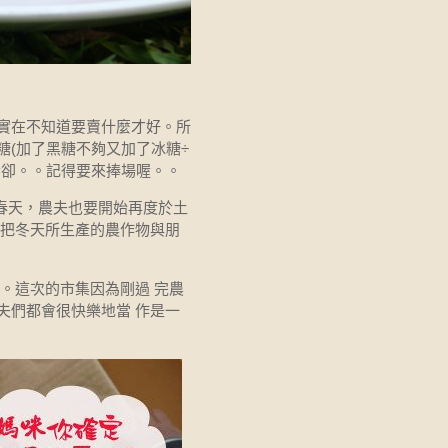
實在不知道要賣什麼才好。所
(加了黑糖不夠又加了冰糖÷
冷卻。。記得要來捧場喔。。
的春天，農夫也要開始再度於土
能把冬天所生產的農作物與朋
面。這次的市集因為剛過 完農
夫們都會很快樂地當 作是一