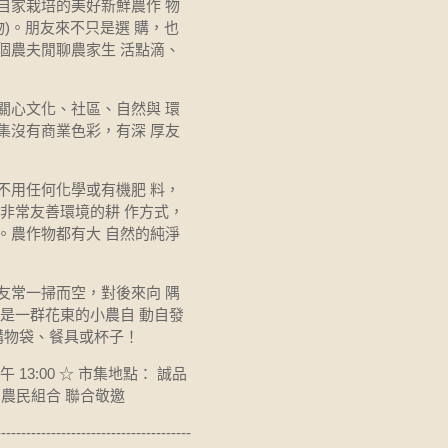
自家栽培的美好新鮮農作 物
)。朋友來不只是選 購，也
個農夫閒聊農家生 活點滴、
關心文化、社區、自然與 環
集沒有商業色彩，有深 厚友
不用任何化學或有機肥 料，
非常友善環境的耕 作方式，
。農作物都有大 自然的純淨
友常一掃而空，對後來向 隅
是一群花東的小農自 動自發
購物袋、餐具或杯子！
 下午 13:00 ☆ 市集地點： 誠品
」農民組合 聯合敬邀
---------------------------------------