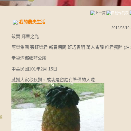
我的農夫生活
2012/03/19 
敬賀 鄉里之光
阿榮集團 張鉦榮君 新春期間 班巧婁明 萬人皆醒 唯君獨醉 (註
幸福酒鄉鄉辦公所
中華民國101年2月 15日
感謝大家秒殺讚。成功是留給有準備的人啦
舔