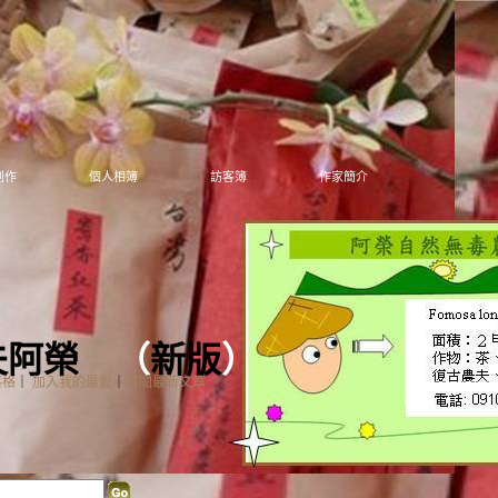
創作
個人相簿
訪客簿
作家簡介
夫阿榮
（
新版
）
落格
｜
加入我的最愛
｜
訂閱最新文章