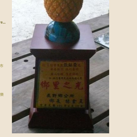
e...
夫市
音樂