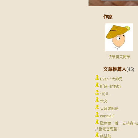
作家
快樂農夫阿榮
文章推薦人
(45)
Evan / 大師兄
昕哥~他奶奶
*花ㄦ
常文
火龍果廚房
connie F
歐尼爾＿唯一支持貪污
共魯蛇乞丐藍！
絲絨藍