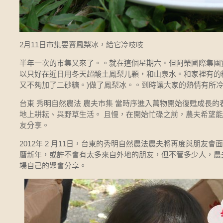
2月11日市集要賣鳳梨冰，給它冷吱吱
半年一次的市集又來了。。就在這個星期六。但阿榮國際集團
以只好在近日用冬天超酸土鳳梨儿顆，和山泉水。和家裡有的糖
又不夠加了二砂糖。)做了鳳梨冰。。到時讓大家的熱情有所
台東 秀明自然農法 農夫市集 當時序進入萬物開始復甦成長
地上耕耘、與野草生活。 且慢，在開始忙碌之前，農夫希望
友分享。
2012年 2 月11日，台東的秀明自然農法農夫將再度與朋友會
曆新年，或許不會有太多來自外地的朋友，但不管多少人，農
場自己的聚會分享。