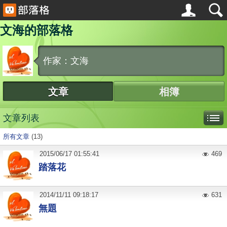
文海的部落格
作家：文海
文章
相簿
文章列表
所有文章
(13)
2015
/
06
/
17
01:55:41
469
踏落花
2014
/
11
/
11
09:18:17
631
無題