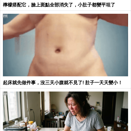
檸檬搭配它，臉上斑點全部消失了，小肚子都變平坦了
PR
起床就先做件事，沒三天小腹就不見了! 肚子一天天變小！
PR