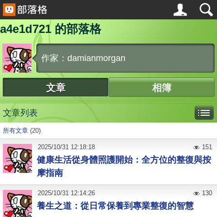
a4e1d721 的部落格
作家：damianmorgan
文章
相簿
文章列表
所有文章
(20)
2025
/
10
/
31
12:18:18
151
健康生活從身體照護開始：全方位的整復與按
摩指南
2025
/
10
/
31
12:14:26
130
養生之道：從日常保養到專業整復的智慧