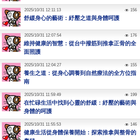
2025
/
10
/
31
12:11:13
156
舒緩身心的藝術：紓壓之道與身體呵護
2025
/
10
/
31
12:07:54
176
維持健康的智慧：從台中撥筋到推拿正骨的全
面照護
2025
/
10
/
31
12:04:27
155
養生之道：從身心調養到自然療法的全方位指
南
2025
/
10
/
31
11:59:49
199
在忙碌生活中找到心靈的舒緩：紓壓的藝術與
身體的呵護
2025
/
10
/
31
11:55:53
146
健康生活從身體保養開始：探索推拿與整骨的