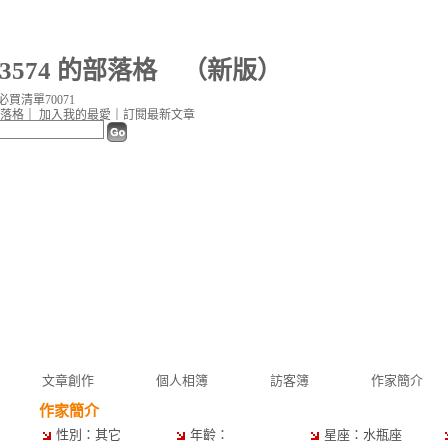
43574 的部落格
（
新版
）
買清單70071
落格
｜
加入我的最愛
｜
訂閱最新文章
文章創作
個人相簿
訪客簿
作家簡介
作家簡介
性別：其它
年齡：
星座：水瓶座