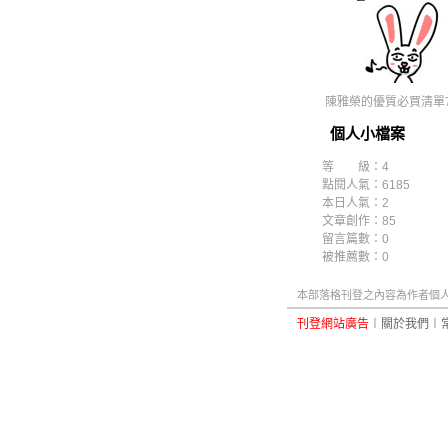
陳雅榮的優質必買清單7
個人小檔案
等 級：4
點閱人氣：6185
本日人氣：2
文章創作：85
留言篇數：0
被推薦數：
0
本部落格刊登之內容為作者個人自
刊登網站廣告
︱
關於我們
︱