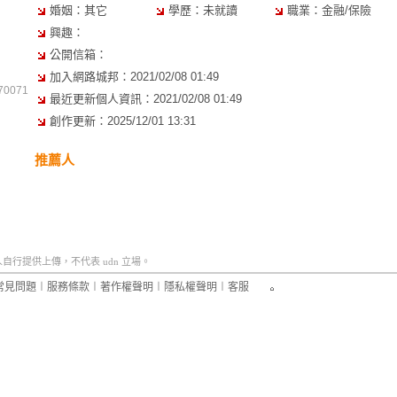
婚姻：其它
學歷：未就讀
職業：金融/保險
興趣：
公開信箱：
加入網路城邦：2021/02/08 01:49
0071
最近更新個人資訊：2021/02/08 01:49
創作更新：2025/12/01 13:31
推薦人
行提供上傳，不代表 udn 立場。
常見問題
︱
服務條款
︱
著作權聲明
︱
隱私權聲明
︱
客服