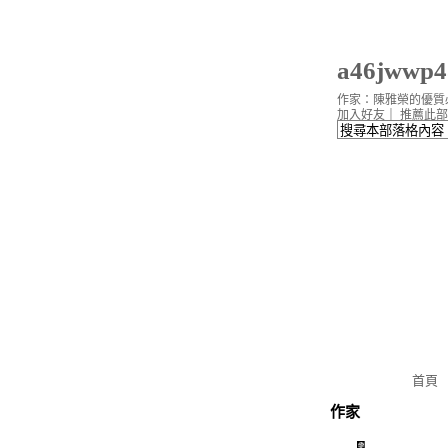
a46jwwp
作家：陳雅榮的優質必
加入好友
｜
推薦此部
首頁
作家