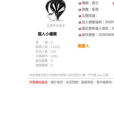
婚姻：其它
興趣：投資
公開信箱：
加入網路城邦：2026/04/
比特牛市老手
最近更新個人資訊：2026/
個人小檔案
創作更新：2026/08/06 
等 級：5
推薦人
點閱人氣：14163
本日人氣：233
文章創作：1081
留言篇數：0
被推薦數：
0
本部落格刊登之內容為作者個人自行提供上傳，不代表 udn 立場。
刊登網站廣告
︱
關於我們
︱
常見問題
︱
服務條款
︱
著作權聲明