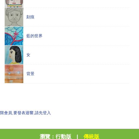
刻痕
藍的世界
女
背景
限會員,要發表迴響,請先登入
瀏覽：
行動版
|
傳統版