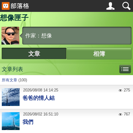
想像匣子
作家：想像
文章
相簿
文章列表
所有文章
(100)
2026
/
08
/
08
14:14:25
275
爸爸的情人結
2026
/
08
/
02
16:51:10
767
我們