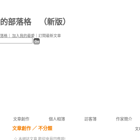
0b 的部落格
（
新版
）
落格
｜
加入我的最愛
｜
訂閱最新文章
文章創作
個人相簿
訪客簿
作家簡介
文章創作
／
不分類
文
☆ 本網誌文章 歡迎會員回應唷!