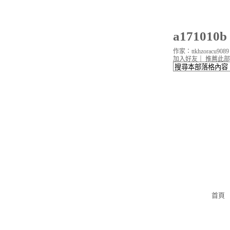
a17101
作家：ttkhzoracu9089
加入好友
｜
推薦此部
首頁