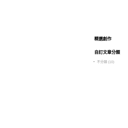
精選創作
自訂文章分類
‧
不分類 (10)