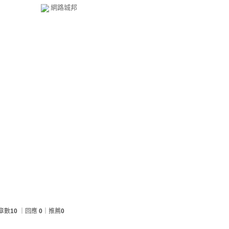
網路城邦
章數
10
｜回應
0
｜推薦
0