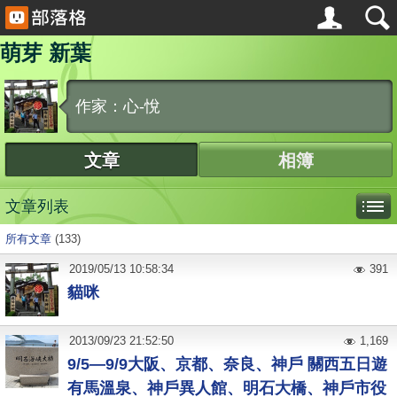
萌芽 新葉
作家：心-悅
文章
相簿
文章列表
所有文章
(133)
2019
/
05
/
13
10:58:34
391
貓咪
2013
/
09
/
23
21:52:50
1,169
9/5—9/9大阪、京都、奈良、神戶 關西五日遊
有馬溫泉、神戶異人館、明石大橋、神戶市役