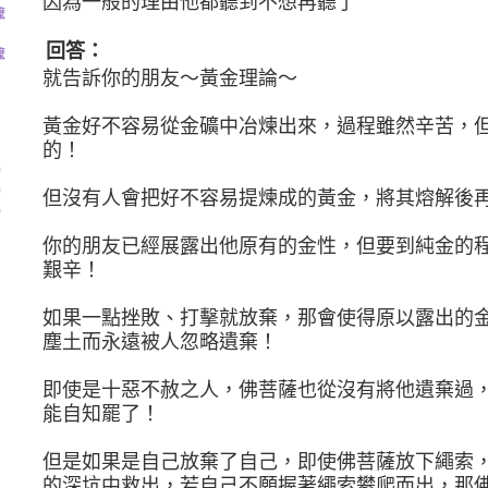
因為一般的理由他都聽到不想再聽了
阿嬤
回答：
嬤
就告訴你的朋友～黃金理論～
黃金好不容易從金礦中冶煉出來，過程雖然辛苦，
的！
)
)
但沒有人會把好不容易提煉成的黃金，將其熔解後
)
你的朋友已經展露出他原有的金性，但要到純金的
艱辛！
如果一點挫敗、打擊就放棄，那會使得原以露出的
塵土而永遠被人忽略遺棄！
即使是十惡不赦之人，佛菩薩也從沒有將他遺棄過
能自知罷了！
但是如果是自己放棄了自己，即使佛菩薩放下繩索
的深坑中救出，若自己不願握著繩索攀爬而出，那