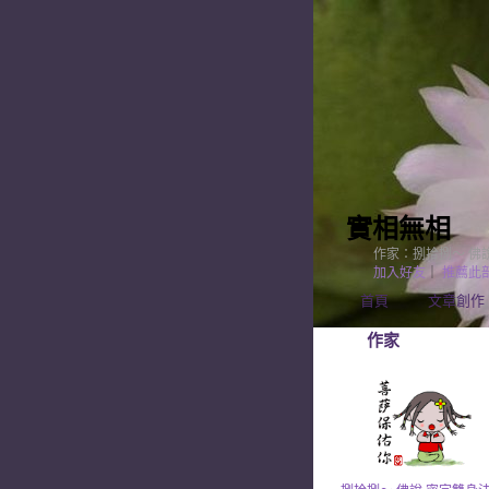
實相無相
作家：捌拾捌～ 佛
加入好友
｜
推薦此
首頁
文章創作
作家