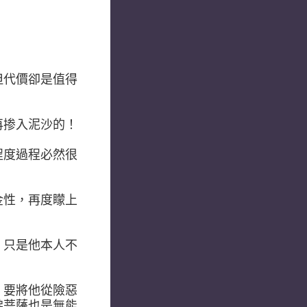
但代價卻是值得
再掺入泥沙的！
程度過程必然很
金性，再度矇上
，只是他本人不
，要將他從險惡
佛菩薩也是無能