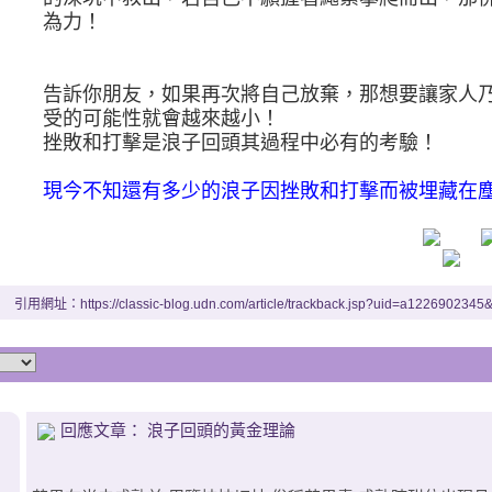
為力！
告訴你朋友，如果再次將自己放棄，那想要讓家人
受的可能性就會越來越小！
挫敗和打擊是浪子回頭其過程中必有的考驗！
現今不知還有多少的浪子因挫敗和打擊而被埋藏在
引用網址：https://classic-blog.udn.com/article/trackback.jsp?uid=a122690234
回應文章： 浪子回頭的黃金理論