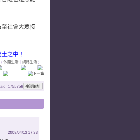
乃至社會大眾接
塵土之中！
(
休閒生活
｜
網路生活
)
5&aid=1755756
2008/04/13 17:33