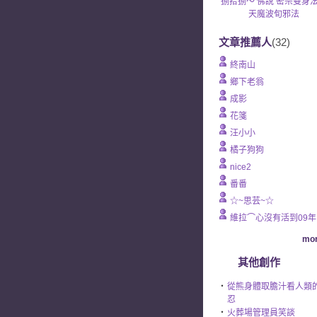
捌拾捌～ 佛說 密宗雙身
天魔波旬邪法
文章推薦人
(32)
終南山
鄉下老翁
成影
花箋
汪小小
橘子狗狗
nice2
番番
☆~思芸~☆
維拉⌒心沒有活到09年
mor
其他創作
‧
從熊身體取膽汁看人類
忍
‧
火葬場管理員笑談