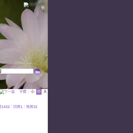
網路城邦
字體：
小
中
大
覽
1432
｜回應
1
｜推薦
32