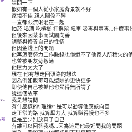
法是
請問一下
假如有一個人從小家庭背景就不好
家境不佳 親人關係不睦
一直都跟流氓混在一起
抽菸 喝酒 吃檳榔 打群架 飆車 吸毒與賣毒...什麼
但後來因某事而試圖向善
調整與修養自己的性情
但因金錢上的問題
他再怎麼努力工作賺錢也償還不了他家人所積欠的
也曾被朋友背叛過
他壓力太大了
現在 他有想走回頭路的想法
因為例如販毒可能還賺的更快更多
即使他自己被抓他也覺得無所謂了
說這個故事
我是想請問
e...
有什麼樣的\"理論\" 是可以勸導他應該向善
走正常的路 就算壓力大 就算賺得慢也不多
但是至少別放棄了自己
的殘
有誰可以回答我嗎...因為這是他最近問我的問題