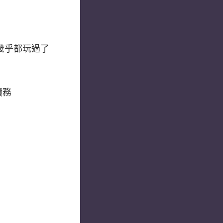
事幾乎都玩過了
債務