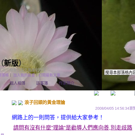
（
新版
）
說 密宗雙身法是天魔波旬邪法
部落格
｜
加入我的最愛
｜
訂閱最新文章
個人相簿
訪客簿
作家簡介
浪子回頭的黃金理論
2008/04/05 14:56:34
瀏
網路上的一則問答，提供給大家參考！
請問有沒有什麼”理論”是勸導人們應向善,別走歧路