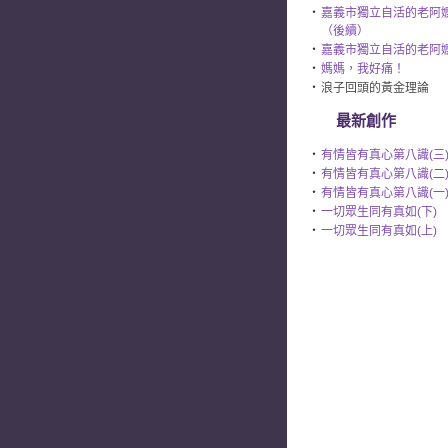
‧
嘉義市獨立自活的老
（後續）
‧
嘉義市獨立自活的老阿
‧
媽媽，我好痛！
‧
浪子回頭的黃金理論
最新創作
‧
有情皆有真心第八識(三
‧
有情皆有真心第八識(二
‧
有情皆有真心第八識(一
‧
一切眾生同有真如(下)
‧
一切眾生同有真如(上)