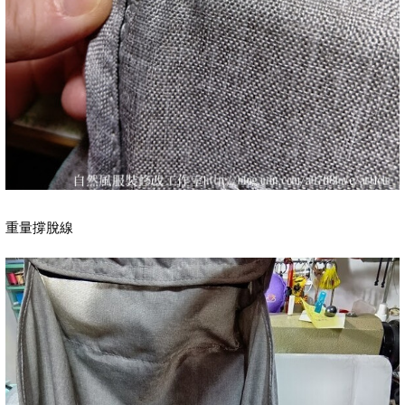
重量撐脫線