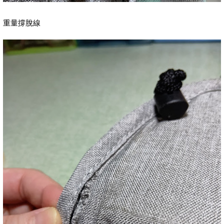
重量撐脫線