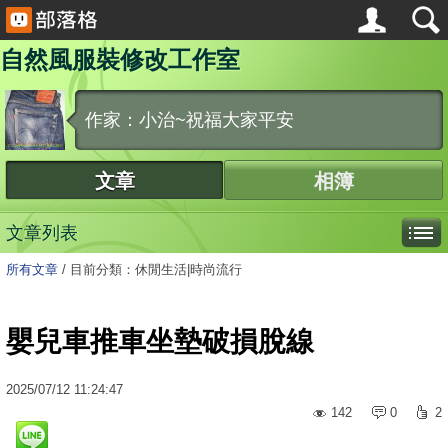
自然風服裝修改工作室
作家：小治~祝福大家平安
文章
相簿
文章列表
所有文章
/
目前分類：休閒生活|時尚流行
嬰兒車推車坐墊破損脫線
2025
/
07
/
12
11:24:47
142
0
2