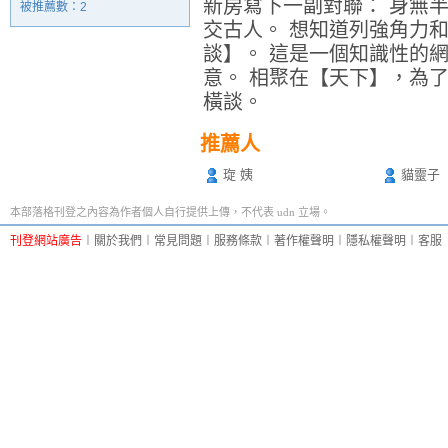
新房寫下一副對聯： 身無
被推薦數：
2
交古人。 想知道列強角力
談】。 這是一個知識性的
意。 相聚在【天下】，為
橫談。
推薦人
琁 姨
貓靈子
本部落格刊登之內容為作者個人自行提供上傳，不代表 udn 立場。
刊登網站廣告
︱
關於我們
︱
常見問題
︱
服務條款
︱
著作權聲明
︱
隱私權聲明
︱
客服