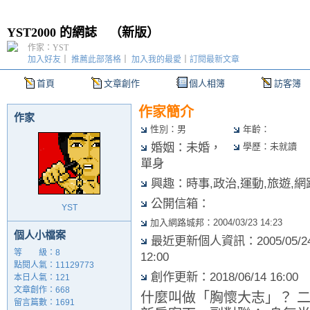
YST2000 的網誌
（
新版
）
作家：YST
加入好友
｜
推薦此部落格
｜
加入我的最愛
｜
訂閱最新文章
首頁
文章創作
個人相簿
訪客簿
作家簡介
作家
性別：男
年齡：
婚姻：未婚，
學歷：未就讀
單身
興趣：時事,政治,運動,旅遊,網
公開信箱：
YST
加入網路城邦：2004/03/23 14:23
個人小檔案
最近更新個人資訊：2005/05/2
等 級：8
12:00
點閱人氣：11129773
創作更新：2018/06/14 16:00
本日人氣：121
文章創作：668
什麼叫做「胸懷大志」？ 
留言篇數：1691