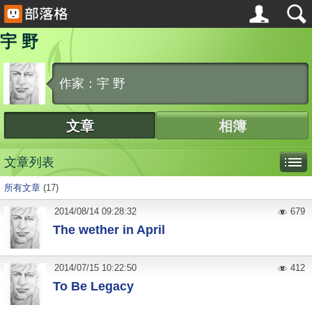
宇 野
作家：宇 野
文章
相簿
文章列表
所有文章
(17)
2014
/
08
/
14
09:28:32
679
The wether in April
2014
/
07
/
15
10:22:50
412
To Be Legacy