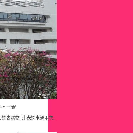
不一樣!
姊去購物. 津表姊來過兩次,