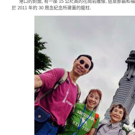
港口的對面, 有一座 15 公尺高的花崗岩雕像, 這是那霸和福州
於 2011 年的 30 周念紀念所建蓋的龍柱.