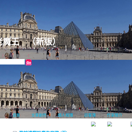
老魔王
（
新版
）
格
｜
加入我的最愛
｜
訂閱最新文章
首頁
文章創作
個人相簿
訪客簿
作家簡介