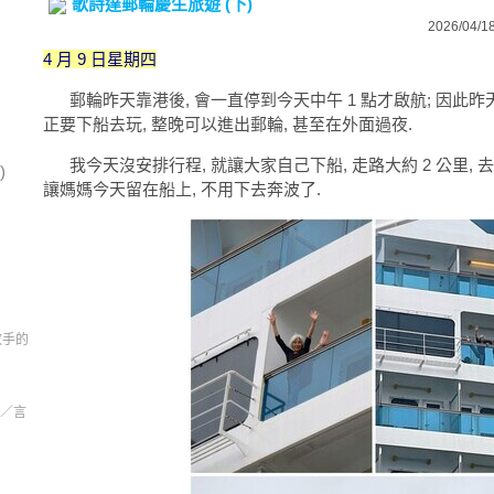
歌詩達郵輪慶生旅遊 (下)
2026/04/18
4 月 9 日星期四
郵輪昨天靠港後, 會一直停到今天中午 1 點才啟航; 因此昨
正要下船去玩, 整晚可以進出郵輪, 甚至在外面過夜.
我今天沒安排行程, 就讓大家自己下船, 走路大約 2 公里, 去
)
讓媽媽今天留在船上, 不用下去奔波了.
習放手的
／言