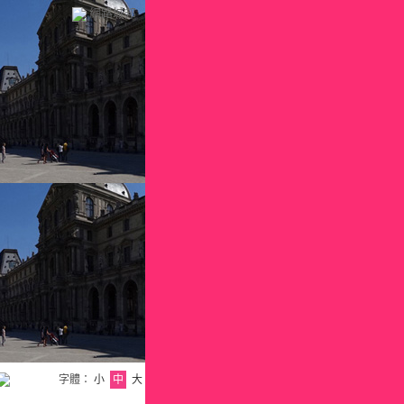
網路城邦
字體：
小
中
大