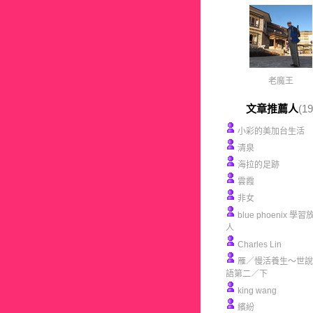
老魔王
文章推薦人
(19
小彩的美加台生活
清泉
海拉的足跡
雲霞
非女
blue phoenix 學
人
Charles Lin
雁／慢活養生～世說
語第二／下
king wang
繽紛