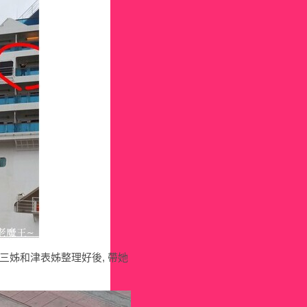
三姊和津表姊整理好後, 帶她