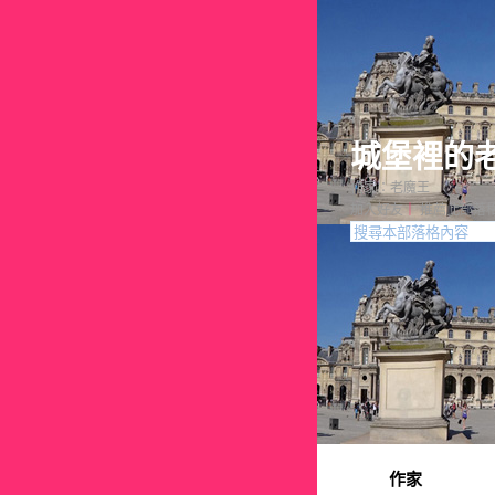
城堡裡的
作家：老魔王
加入好友
｜
推薦此部落
作家