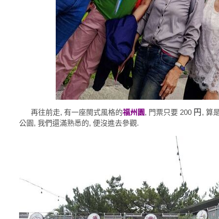
再往前走, 有一座閩式風格的
福州園
, 門票只要 200
円
, 
公園, 我們還滿熟悉的, 便沒進去參觀.