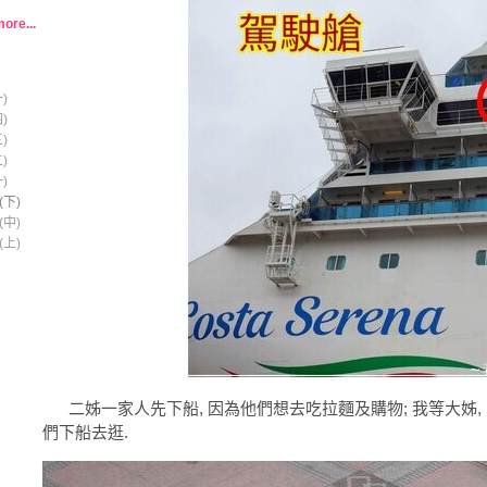
ore...
)
)
)
)
)
下)
中)
上)
二姊一家人先下船, 因為他們想去吃拉麵及購物; 我等大姊, 
們下船去逛.