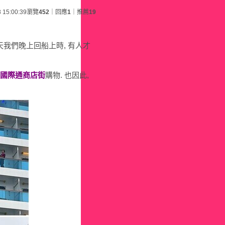
 15:00:39
瀏覽
452
｜回應
1
｜推薦
19
天我們晚上回船上時, 有人才
國際通商店街
購物. 也因此,