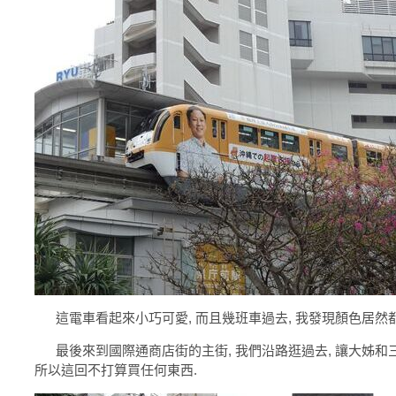
這電車看起來小巧可愛, 而且幾班車過去, 我發現顏色居然都
最後來到國際通商店街的主街, 我們沿路逛過去, 讓大姊和三
所以這回不打算買任何東西.