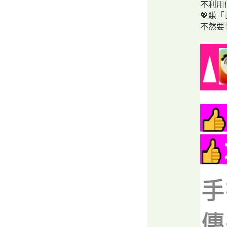
不利用
💖賺
不然要忙