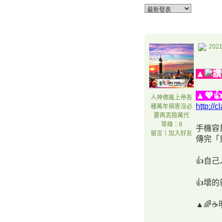
2021
▲
▲💖
人神佛魔上帝各
http:/
種萬年禍害沒必
要再丟臉萬代
等級：8
手機容
留言
｜
加入好友
傳完「
👍自己
👍壞的
▲🌈☕