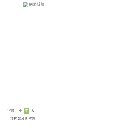
網路城邦
字體：
小
中
大
共有
214
則留言