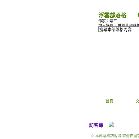
浮雲部落格
（
作家：紫竺
加入好友
｜
推薦此部落
首頁
訪客簿
☆ 本部落格訪客簿 歡迎你留