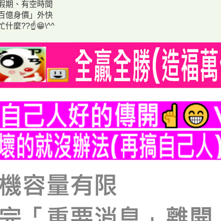
假期、有空時間
「百億身價」外快
什麼??☝️😁\^^