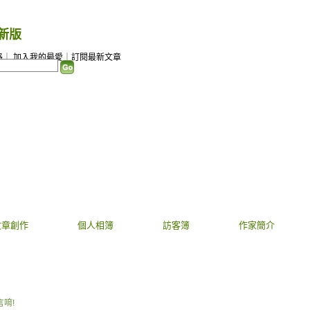
新版
）
格
｜
加入我的最愛
｜
訂閱最新文章
文章創作
個人相簿
訪客簿
作家簡介
言唷!