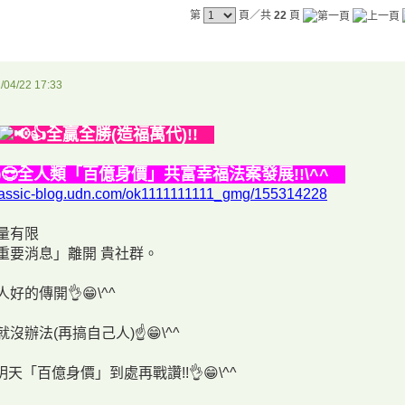
第
頁／共
22
頁
/04/22 17:33
📢👍全贏全勝(造福萬代)!!
👍😎全人類「百億身價」共富幸福法案發展!!\^^
/classic-blog.udn.com/ok1111111111_gmg/155314228
量有限
重要消息」離開 貴社群。
人好的傳開👌😁\^^
就沒辦法(再搞自己人)☝️😁\^^
明天「百億身價」到處再戰讚!!👌😁\^^