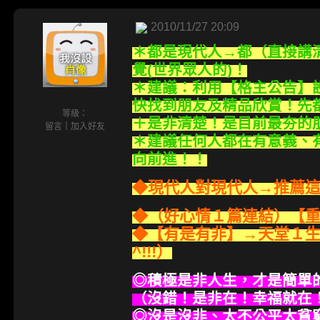
2010/11/27 20:09
＊都是現代人→都（直接講
覺(世界眾人的)！
＊建議：利用【格主公告】
快找到朋友及精品欣賞！先
等級：
＋是非清楚！是目前最夯的
留言
｜
加入好友
＊建議任何人都在有意義、
向前進！！
◆現代人對現代人→推薦
◆（好心情１篇連結）【
◆【有是有非】→天堂１生
^!!!）
◎積極是非人生，才是簡單
（沒錯！是非在！幸福就在
◎沒是沒非、太不公平太貧