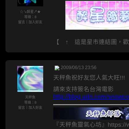
☆↘醉星↗★
等級：8
留言
｜
加入好友
【 ↑ 這是星市連結圖，
2009/06/13 23:56
天秤魚祝好友您人氣大旺!!!
請來支持簽名台灣電影
http://blog.udn.com/snow
天秤魚
等級：8
留言
｜
加入好友
『天秤魚靈氣心坊』https://www