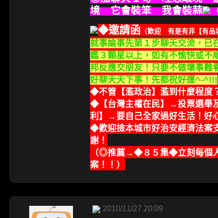
境 它會裝笨 我會裝蒜
（
◆邀請函
（歡迎 有是有非【有品
就事論事先第１步聊天交流，已
鑑３顆星以上，如有不愉快或不
邦反應交朋友！只要不做壞事難
好聊天天下事！先都祝好運^-^!!!
◆不管【濫政治】濫到什麼程度
◆【台灣主權在民】→投票選舉
利】→要自己全家過好生活！好
◆歡迎撿本城市好治安經濟法案
謝！
（◎推薦→◆８５集◆立刻每個
案！！）
2010/11/27 20:09