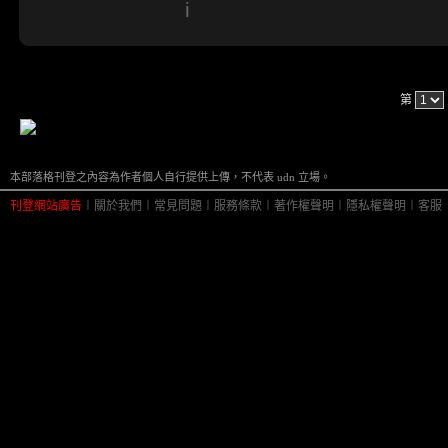
i
第
本部落格刊登之內容為作者個人自行提供上傳，不代表 udn 立場。
刊登網站廣告
︱
關於我們
︱
常見問題
︱
服務條款
︱
著作權聲明
︱
隱私權聲明
︱
客服