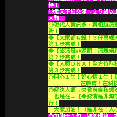
怪！
◎走天下結交滿→２５歲以
人類！
◎現代人資訊多，真相越清
衝！
◆【大家都有錢！３仟萬經
第１步完成！
◆【認清是非源頭！清楚網
第２步完成！
◆【人類ＤＮＡ！全方位科
第３步完成！
◎開心１生！好心情１生！
.................在
◎解決人類→欠教育自私想
也是在→【◆認清是非源頭
行！
大家加油！（是非在！人心在
◎加聊天１句 埋怨環境 