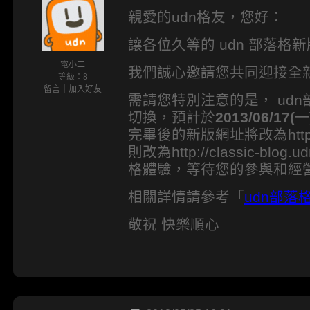
親愛的udn格友，您好：
讓各位久等的 udn 部落格
電小二
我們誠心邀請您共同迎接全新
等級：8
留言
｜
加入好友
需請您特別注意的是， ud
切換，預計於
2013/06/17(
完畢後的新版網址將改為http://
則改為http://classic-bl
格體驗，等待您的參與和經
相關詳情請參考「
udn部
敬祝 快樂順心