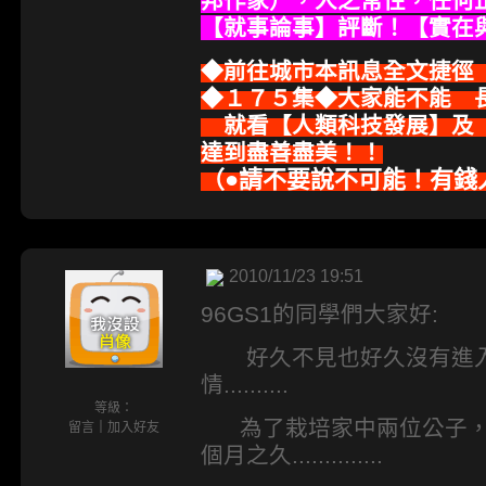
邦作家），人之常性，任何
【就事論事】評斷！【實在
◆前往城市本訊息全文捷徑
◆１７５集◆大家能不能 
就看【人類科技發展】及【
達到盡善盡美！！
（●請不要說不可能！有錢
2010/11/23 19:51
96GS1的同學們大家好:
好久不見也好久沒有進入
情..........
等級：
為了栽培家中兩位公子，
留言
｜
加入好友
個月之久..............