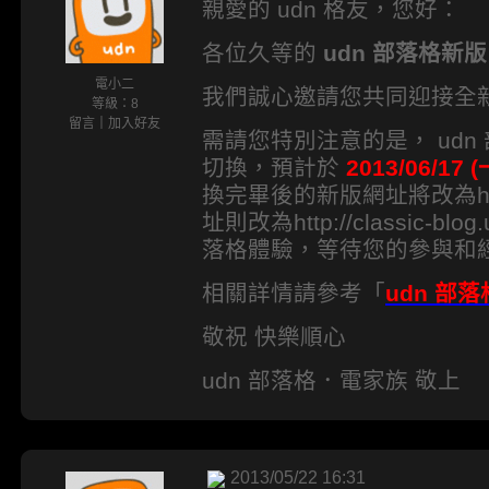
親愛的 udn 格友，您好：
各位久等的
udn 部落格新版
電小二
我們誠心邀請您共同迎接全新面
等級：8
留言
｜
加入好友
需請您特別注意的是， ud
切換，預計於
2013/06/17 
換完畢後的新版網址將改為http:/
址則改為http://classic-b
落格體驗，等待您的參與和
相關詳情請參考「
udn 部
敬祝 快樂順心
udn 部落格．電家族 敬上
2013/05/22 16:31