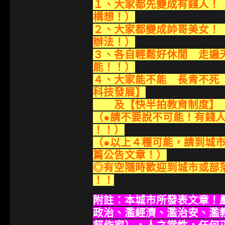
１、大家都先變成有錢人！
構想！）
２、大家都變成帥哥美女！
辦法！）
３、各自輕鬆好休閒 走遍
能！！）
４、大家能不能 長青不死
科技發展】
及【快半拍教育制度】 
（●請不要說不可能！有錢
！！）
（●以上４種可能，請到城
篇公告文章！）
◎有空隨時歡迎到城市或部
！！
附註：本城市所發表文章！
政治、濫經濟、濫治安、濫