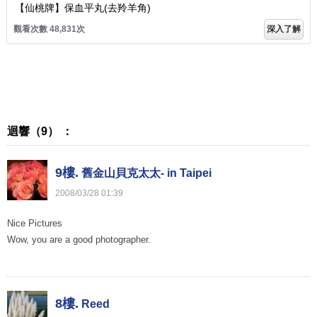
【仙桃牌】保血平丸(去羚羊角)
觀看次數 48,831次
深入了解
迴響（9） ：
9樓.
舊金山貝克太太- in Taipei
2008
/
03
/
28
01
:
39
Nice Pictures
Wow, you are a good photographer.
8樓.
Reed