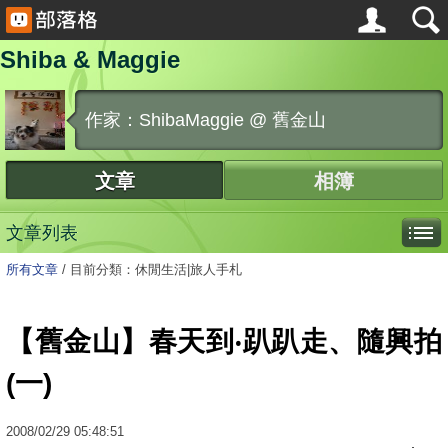
Shiba & Maggie
作家：ShibaMaggie @ 舊金山
文章
相簿
文章列表
所有文章
/
目前分類：休閒生活|旅人手札
【舊金山】春天到‧趴趴走、隨興拍
(一)
2008
/
02
/
29
05:48:51