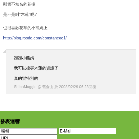
那個不知名的花樹
是不是叫"木蓮"呢?
也很喜歡花草的小熊媽上
http://blog.roodo.com/constancec1/
謝謝小熊媽
我可以搜尋木蓮的資訊了
真的蠻特別的
ShibaMaggie @ 舊金山
於
2008
/
02
/
29
06
:
23
回覆
發表迴響