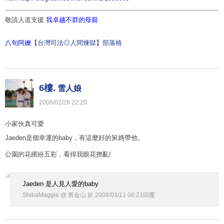
敬請人道支援
我卓越不群的母親
八旬阿嬤
【台灣司法◎人間煉獄】部落格
6樓.
雪人娘
2008
/
02
/
29
22
:
20
小家伙真可愛
Jaeden是個幸運的baby，有這麼好的舅媽帶他。
公園的花繽紛五彩，看得我眼花撩亂!
Jaeden 是人見人愛的baby
ShibaMaggie @ 舊金山
於
2008
/
03
/
11
06
:
21
回覆