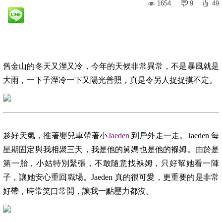
1654
9
49
舊金山的冬天又溼又冷，今年的天候非常異常，不是暴風就是
大雨，一下子溼冷一下又陽光普照，真是令另人捉捉摸不定。
趁好天氣，推著嬰兒車帶著小
Jaeden
到戶外走一走。
Jaeden
每
星期固定與我相聚三天，我是他的舅媽也是他的褓姆。由於是
第一胎，小姑特別緊張，不敢隨意找褓姆，只好幫她
看一陣
子，讓她安心重回職場。
Jaeden
真的很可愛，更重要的是非常
好帶，時常笑口常開，讓我一點壓力都沒。