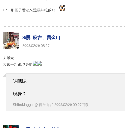
P.S. 那橘子看起來還滿好吃的耶..
3樓.
麻吉。舊金山
2008
/
02
/
29
08
:
57
大曝光
大家一起來現身囉
嗯嗯嗯
現身？
ShibaMaggie @ 舊金山
於
2008
/
02
/
29
09
:
07
回覆