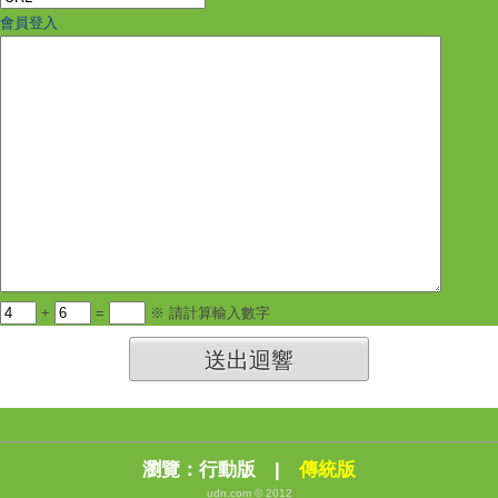
會員登入
+
=
※ 請計算輸入數字
送出迴響
瀏覽：
行動版
|
傳統版
udn.com © 2012