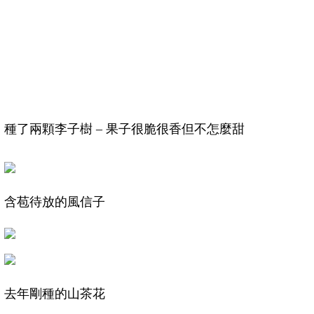
種了兩顆李子樹 – 果子很脆很香但不怎麼甜
含苞待放的風信子
去年剛種的山茶花