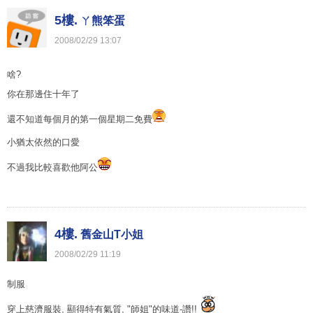
5樓.
ㄚ熊笨蛋
2008
/
02
/
29
13
:
07
啥?
你在那邊住十年了
還不知道每個月的第一個星期二免費
小猶太依然的口愛
不過我比較喜歡他阿公
4樓.
舊金山T小姐
2008
/
02
/
29
11
:
19
制服
穿上慈濟服裝, 顯得特有氣質, "師姐"的味道-讚!!