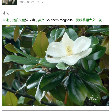
2008
/
03
/
01
02
:
47
補充
木蓮，應該又稱
洋玉蘭
，英文
Southern magnolia
，夏秋季開大朵白花