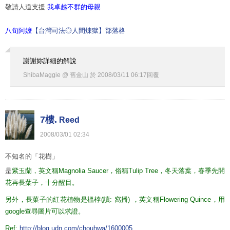
敬請人道支援
我卓越不群的母親
八旬阿嬤
【台灣司法◎人間煉獄】部落格
謝謝妳詳細的解說
ShibaMaggie @ 舊金山
於
2008
/
03
/
11
06
:
17
回覆
7樓.
Reed
2008
/
03
/
01
02
:
34
不知名的「花樹」
是
紫玉蘭，英文稱Magnolia Saucer，俗稱Tulip Tree，冬天落葉，春季先開
花再長葉子，十分醒目。
另外，長菓子的紅花植物是榲桲(讀: 窩播) ，英文稱Flowering Quince，用
google查尋圖片可以求證。
Ref:
http://blog.udn.com/chouhwa/1600005