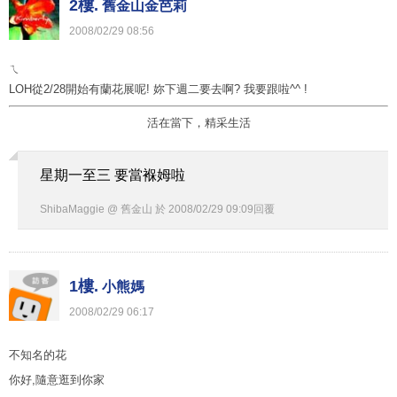
2樓.
舊金山金芭莉
2008
/
02
/
29
08
:
56
ㄟ
LOH從2/28開始有蘭花展呢! 妳下週二要去啊? 我要跟啦^^ !
活在當下，精采生活
星期一至三 要當褓姆啦
ShibaMaggie @ 舊金山
於
2008
/
02
/
29
09
:
09
回覆
1樓.
小熊媽
2008
/
02
/
29
06
:
17
不知名的花
你好,隨意逛到你家