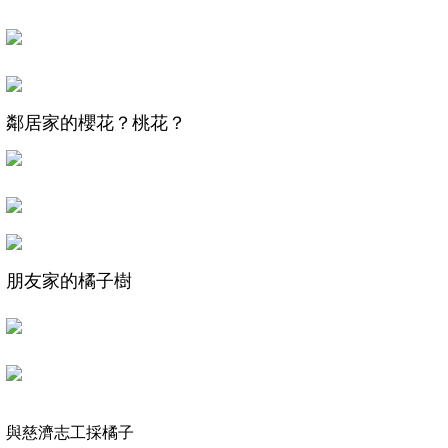
鄰居家的櫻花？桃花？
朋友家的橘子樹
與慈濟志工採橘子