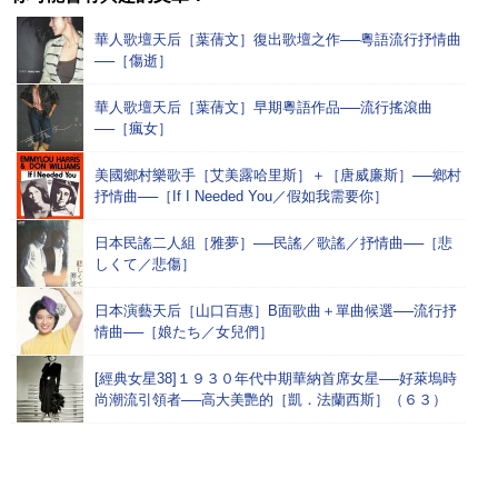
華人歌壇天后［葉蒨文］復出歌壇之作──粵語流行抒情曲
──［傷逝］
華人歌壇天后［葉蒨文］早期粵語作品──流行搖滾曲
──［瘋女］
美國鄉村樂歌手［艾美露哈里斯］＋［唐威廉斯］──鄉村
抒情曲──［If I Needed You／假如我需要你］
日本民謠二人組［雅夢］──民謠／歌謠／抒情曲──［悲
しくて／悲傷］
日本演藝天后［山口百惠］B面歌曲＋單曲候選──流行抒
情曲──［娘たち／女兒們］
[經典女星38]１９３０年代中期華納首席女星──好萊塢時
尚潮流引領者──高大美艷的［凱．法蘭西斯］（６３）