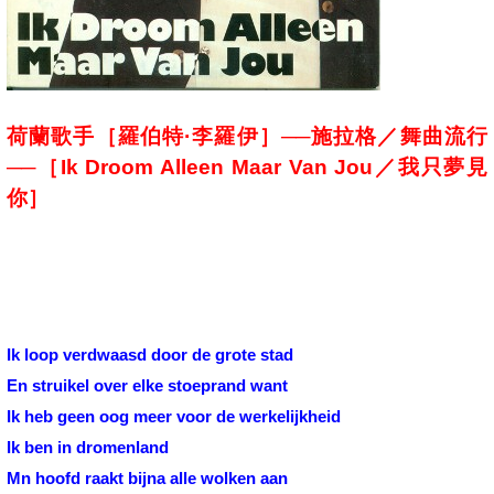
荷蘭歌手［羅伯特·李羅伊］──施拉格／舞曲流行
──［
Ik Droom Alleen Maar Van Jou
／我只夢見
你］
Ik loop verdwaasd door de grote stad
En struikel over elke stoeprand want
Ik heb geen oog meer voor de werkelijkheid
Ik ben in dromenland
Mn hoofd raakt bijna alle wolken aan