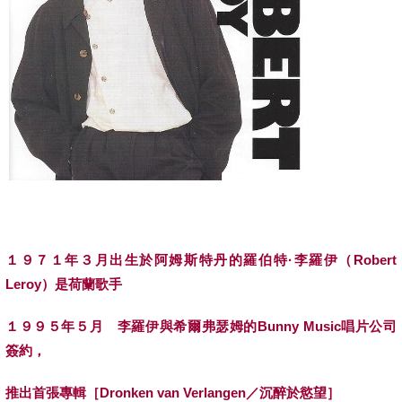
１９７１年３月出生於阿姆斯特丹的羅伯特·李羅伊（
Robert
Leroy
）是荷蘭歌手
１９９５年５月 李羅伊與希爾弗瑟姆的
Bunny Music
唱片公司
簽約，
推出首張專輯［
Dronken van Verlangen
／沉醉於慾望］