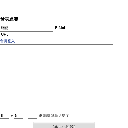
發表迴響
會員登入
+
=
※ 請計算輸入數字
送出迴響