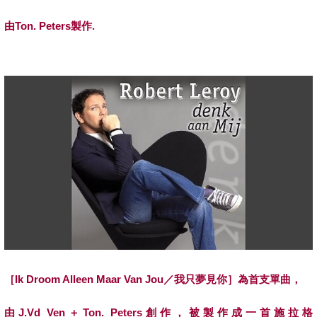
由
Ton. Peters
製作
.
［
Ik Droom Alleen Maar Van Jou
／我只夢見你］為首支單曲，
由
J.Vd Ven
＋
Ton. Peters
創作，被製作成一首施拉格