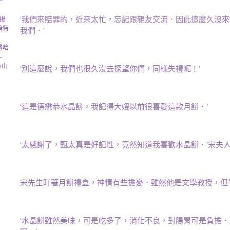
─
‘我們來賠罪的，近來太忙，忘記跟親友交流．因此這麼久沒
揚
磅特
我們．’
露哈
─
傷心山
‘別這麼說，我們也很久沒去探望你們，同樣失禮呢！’
‘這是德懋恭水晶餅，我記得大嫂以前很喜愛這款月餅．’
‘太感謝了，甄太真是好記性，竟然知道我喜歡水晶餅．’宋夫
宋先生盯著月餅禮盒，神情有些擔憂．雖然他是文學教授，但
‘水晶餅雖然美味，可是吃多了，消化不良，對腸胃可是負擔