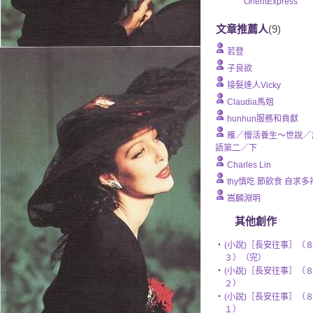
OrientExpress
文章推薦人
(9)
若登
子良欲
接髮達人Vicky
Claudia馬姐
hunhun服務和貢獻
雁／慢活養生～世說／
語第二／下
Charles Lin
thy慎吃 節飲食 自求多
嵩麟淵明
其他創作
‧
(小說)［長安往事］（
３）（完）
‧
(小說)［長安往事］（
２）
‧
(小說)［長安往事］（
１）