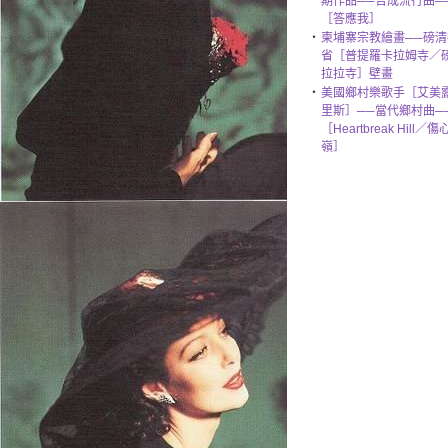
期作品──合成流行曲─
［答應我］
‧
柬埔寨宗教繪畫──磅清
省［普提羅卡拉姆寺／
拉拉寺］壁畫
‧
美國鄉村樂歌手［艾美
里斯］──當代鄉村曲─
［Heartbreak Hill／
嶺］