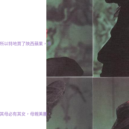
，所以特地買了陝西蘋果，多
有其母必有其女，母親美麗，