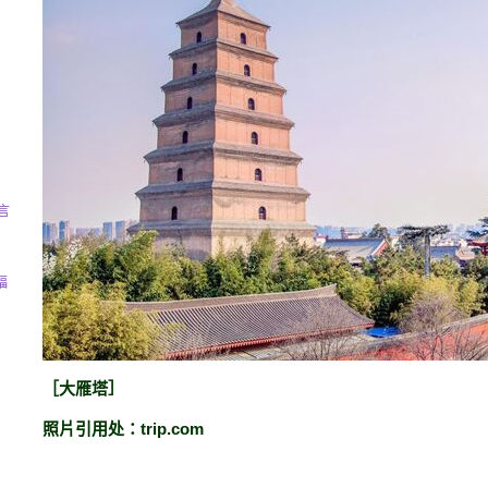
言
福
８
［大雁塔］
８
trip.com
照片引用处：
８