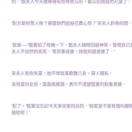
的．’甄夫人今天被捧得有些得意忘形，都忘記說話的尺度了．
‘對方是何等人物？需要妳們這般花費心思？’宋夫人好奇的問
‘就是──’甄實拍了母親一下，甄夫人頓時回過神來，發現自己
夫人不自然的笑笑．‘等到事成後，妳就知道是誰了．’
宋夫人有些失望，她平常就喜歡聽八卦，探人隱私．
宋母望向女兒，盈盈搖搖頭，表示不清楚甄實的對象是誰．
‘對了，’甄實沒忘記今天來宋家的目的．‘妳家是不是有個叫
過校呢！’