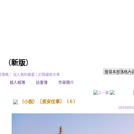
（
新版
）
部落格
｜
加入我的最愛
｜
訂閱最新文章
個人相簿
訪客簿
作家簡介
（小說）［長安往事］（６）
2025/05/