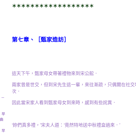
８
＊＊＊＊＊＊＊＊＊＊＊＊＊＊＊＊＊＊
７
７
７
第七章、［甄家造訪］
７
７
７
這天下午，甄家母女帶著禮物來到宋公館．
兩家曾是世交，但到宋先生這一輩，來往漸疏，只偶爾在社交
次．
］─
因此當宋家人看到甄家母女到來時，感到有些詫異．
］早
曲
‘妳們真多禮，’宋夫人道：‘竟然特地送中秋禮盒過來．’
］早