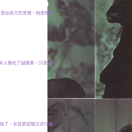
人發出高亢的笑聲，她很想謙
夫人像吃了誠實果，只是微笑
開放了，女孩更該關注流行趨