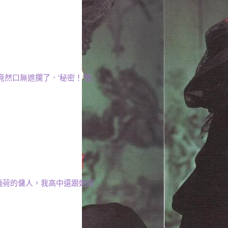
．
竟然口無遮攔了．‘秘密！’甄
關曉荷的傭人，我高中還跟她同