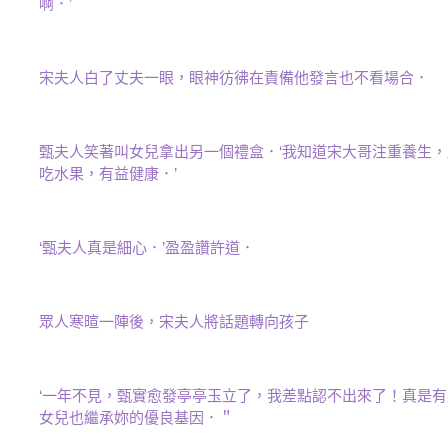
啊．’
宋夫人白了丈夫一眼，眼神彷彿在責備他發言也不看場合．
甄夫人笑著叫女兒拿出另一個禮盒．‘我知道宋大哥注重養生
吃水果，有益健康．’
‘甄夫人真是細心．’盈盈讚許道．
眾人寒暄一陣後，宋夫人將話題轉向孩子
‘一年不見，甄實愈發亭亭玉立了，我差點認不出來了！真是
女兒也繼承妳的優良基因．＂