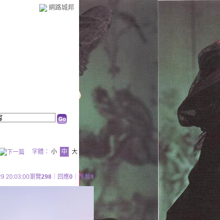
網路城邦
字體：
小
中
大
29 20:03:00
瀏覽
298
｜回應
0
｜推薦
9