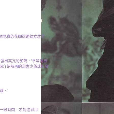
跟甄實的花蝴蝶路線本就不
，發出高亢的笑聲．‘不是我自
想介紹陝西的富家少爺或社會
酒．’
要一段時間，才能達到目