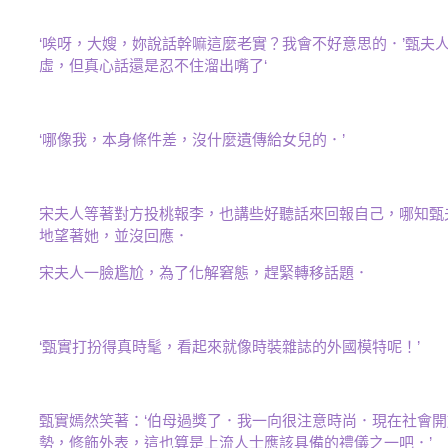
‘唉呀，大嫂，妳說話幹嘛這麼老實？我會不好意思的．’甄夫
虛，但真心話還是忍不住溜出嘴了‘
‘哪像我，本身條件差，沒什麼遺傳給女兒的．’
宋夫人等著對方投桃報李，也講些好聽話來回報自己，哪知甄
地望著她，並沒回應．
宋夫人一臉尷尬，為了化解窘態，趕緊轉移話題．
‘甄實打扮得真時髦，看起來就像時裝雜誌的外國模特呢！’
甄實嫣然笑著：‘伯母過獎了．我一向很注意時尚．現在社會
勢，修飾外表，這也算是上流人士應該具備的禮儀之一吧．’