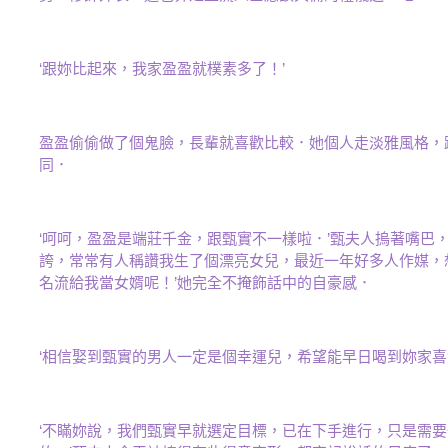
‘跟妳比起來，我家盈盈就樸素多了！’
盈盈偷偷做了個鬼臉，長輩就喜歡比較．她個人走淡雅風格，
同．
‘呵呵，盈盈是端莊千金，跟甄實不一樣啦．’甄夫人摀著嘴巴
誇，常常有人稱讚我生了個漂亮女兒，最近一年好多人作媒，
名流給我當女婿呢！’她完全不掩飾話中的自豪感．
‘相信娶到甄實的男人一定是個幸運兒，希望能早日喝到妳家喜
‘不瞞妳說，我們甄實早就選定目標，已在下手進行，只是需