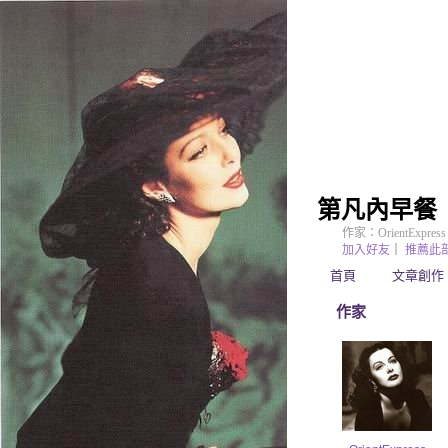
第凡內早餐
作家：OrientExpress
加入好友
｜
推薦此
首頁
文章創作
作家