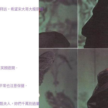
來拜訪，希望宋大哥大嫂原諒
人笑顏逐開．
平常也注意保健．
．甄夫人，妳們千萬別過量