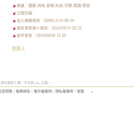
興趣：運動,時尚,音樂,科技,宗教,閱讀,學習
公開信箱：
加入網路城邦：2009/11/19 09:34
最近更新個人資訊：2012/03/13 20:22
創作更新：2013/04/04 21:50
推薦人
行提供上傳，不代表 udn 立場。
常見問題
︱
服務條款
︱
著作權聲明
︱
隱私權聲明
︱
客服