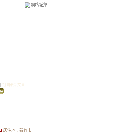
網路城邦
格
（
新版
）
｜
訂閱最新文章
家簡介
居住地：新竹市