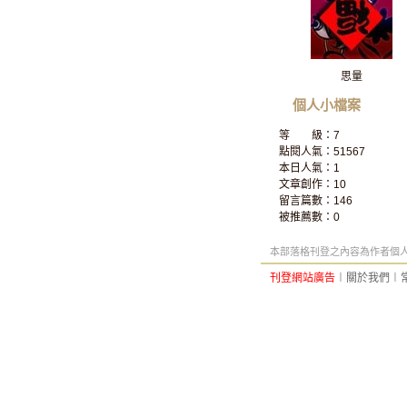
思量
個人小檔案
等 級：7
點閱人氣：51567
本日人氣：1
文章創作：10
留言篇數：146
被推薦數：
0
本部落格刊登之內容為作者個人自
刊登網站廣告
︱
關於我們
︱