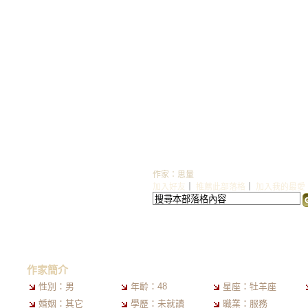
ORANGE777 的部落
作家：思量
加入好友
｜
推薦此部落格
｜
加入我的最愛
首頁
文章創作
個人相簿
訪客簿
作
作家簡介
性別：男
年齡：48
星座：牡羊座
婚姻：其它
學歷：未就讀
職業：服務