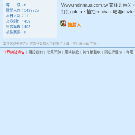
Www.rheinhaus.com.tw 
等 級：8
點閱人氣：1433725
打打golufu，抽抽cohiba，喝喝din
本日人氣：11
文章創作：459
推薦人
留言篇數：403
被推薦數：
0
本部落格刊登之內容為作者個人自行提供上傳，不代表 udn 立場。
刊登網站廣告
︱
關於我們
︱
常見問題
︱
服務條款
︱
著作權聲明
︱
隱私權聲明
︱
客服