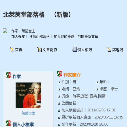
北萊茵堂部落格
（
新版
）
作家：萊茵堂主
加入好友
｜
推薦此部落格
｜
加入我的最愛
｜
訂閱最新文章
首頁
文章創作
個人相簿
訪客簿
作家簡介
作家
性別：男
年齡：
婚姻：已婚
學歷：學士
興趣：時事,運動,音樂,閱讀
公開信箱：
加入網路城邦：2011/02/05 17:01
萊茵堂主
最近更新個人資訊：2020/06/11 16:35
個人小檔案
創作更新：2023/01/28 20:00