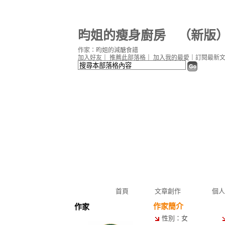
昀姐的瘦身廚房
（
新版
作家：昀姐的減醣食譜
加入好友
｜
推薦此部落格
｜
加入我的最愛
｜
訂閱最新
首頁
文章創作
個人
作家簡介
作家
性別：女