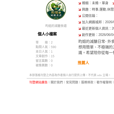
婚姻：未婚，單身
興趣：時事,運動,休閒,
公開信箱：
加入網路城邦：2026/04/
昀姐的減醣食譜
最近更新個人資訊：2026/
個人小檔案
創作更新：2026/06/04 
昀姐的減醣日常- 
等 級：2
想用簡單、不極端的
點閱人氣：590
本日人氣：1
識。希望陪你從每一
文章創作：15
留言篇數：0
推薦人
被推薦數：
0
本部落格刊登之內容為作者個人自行提供上傳，不代表 udn 立場。
刊登網站廣告
︱
關於我們
︱
常見問題
︱
服務條款
︱
著作權聲明