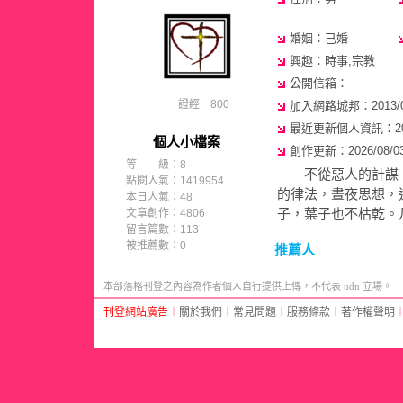
婚姻：已婚
興趣：時事,宗教
公開信箱：
證經 800
加入網路城邦：2013/09/
最近更新個人資訊：2020/
個人小檔案
創作更新：2026/08/03 
等 級：8
不從惡人的計謀，
點閱人氣：1419954
的律法，晝夜思想
本日人氣：48
子，葉子也不枯乾
文章創作：4806
留言篇數：113
被推薦數：
0
推薦人
本部落格刊登之內容為作者個人自行提供上傳，不代表 udn 立場。
刊登網站廣告
︱
關於我們
︱
常見問題
︱
服務條款
︱
著作權聲明