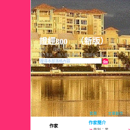
證經800
（
新版
）
作家： 證經 800
加入好友
｜
加入我的最愛
｜
訂閱最新文章
首頁
文章創作
作家簡介
作家
性別：男