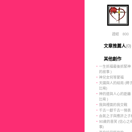
證經 800
文章推薦人
(0)
其他創作
‧
一生抓福最後抓緊神 (
的故事 )
‧
神兒女何等蒙福
‧
天國與人的結局 (稗
比喻)
‧
神的道與人心的距離 (
比喻 )
‧
我與裡面的我交戰
‧
千古一獻千古一預表
‧
血氣之子與應許之子
‧
90歲的喜笑 (信心之
事)