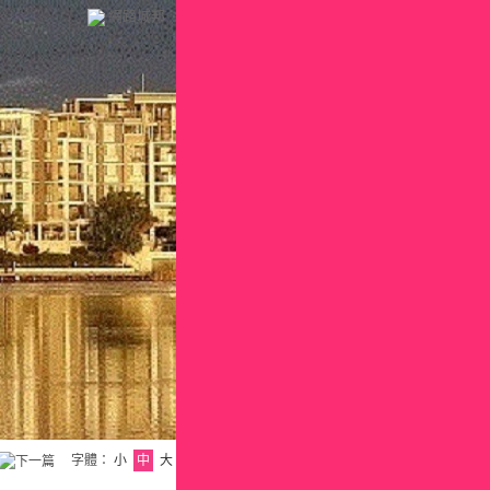
網路城邦
字體：
小
中
大