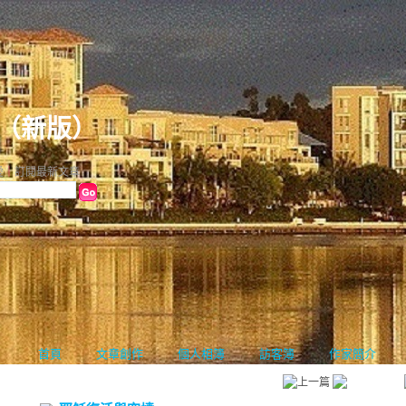
（
新版
）
愛
｜
訂閱最新文章
首頁
文章創作
個人相簿
訪客簿
作家簡介