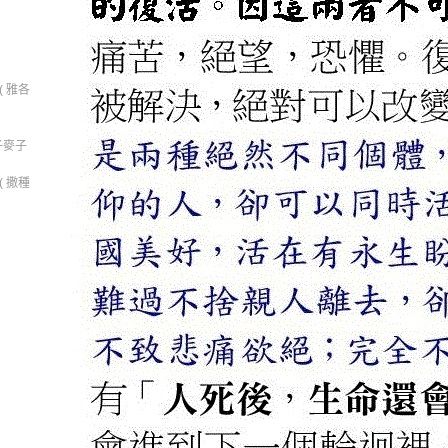
 雅各
子麥子
 撒種