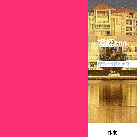
證經800
作家： 證經 800
加入好友
｜
加入我的最
作家