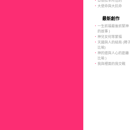
‧
亞伯拉罕所信的
‧
大使命與大抗命
最新創作
‧
一生抓福最後抓緊神 (
的故事 )
‧
神兒女何等蒙福
‧
天國與人的結局 (稗
比喻)
‧
神的道與人心的距離 (
比喻 )
‧
我與裡面的我交戰