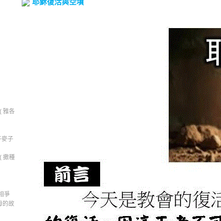
耶穌復活與空墳
 雅各
子麥子
 撒種
相爭
母的故