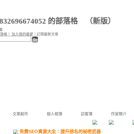
0832696674052 的部落格
（
新版
）
欄
落格
｜
加入我的最愛
｜
訂閱最新文章
文章創作
個人相簿
訪客簿
作家簡介
免費SEO資源大全：提升排名的秘密武器