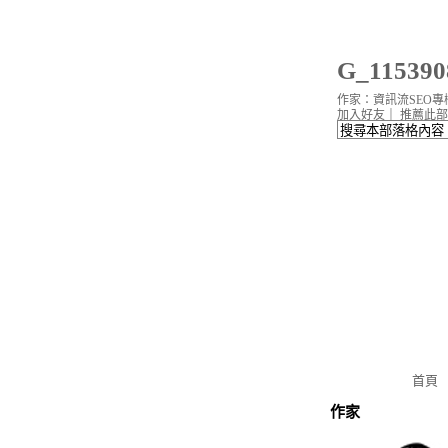
G_11539
作家：資訊流SEO專
加入好友
｜
推薦此部
首頁
作家