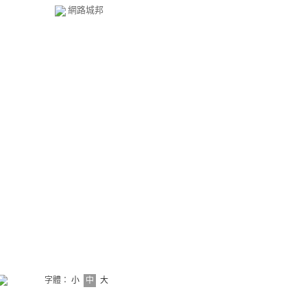
網路城邦
字體：
小
中
大