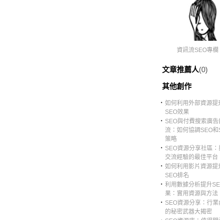
資訊流SEO專欄
文章推薦人
(0)
其他創作
‧
如何利用外部資源提
SEO效果
‧
SEO與付費搜索廣告
流：如何協調SEO和
策略
‧
SEO資源分享社區：
交流經驗的最佳平台
‧
如何利用影片資源提
SEO排名
‧
利用數據分析提升SE
果：實用資源與方法
‧
SEO資源分享：行業
的秘密武器大揭密