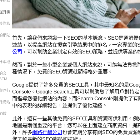
注的線
提升排
體作為
的網站
首先，讓我們來認識一下SEO的基本概念。SEO是通過
連結，以提高網站在搜索引擎結果中的排名。一家專業的S
公司
，可以幫助企業制定有效的SEO策略，並提供專業的
升本地
然而，對於一些小型企業或個人網站來說，可能無法負擔聘
種情況下，免費的SEO資源就顯得格外重要。
的交
SEM
Google提供了許多免費的SEO工具，其中最知名的是Google 
與同行
Console。Google Search工具可以幫助您了解用戶
而指導您優化網站的內容。而Search Console則提供了有
升網站
中的表現的詳細報告，並提供了優化建議。
O效
此外，還有一些其他免費的SEO工具和資源可供利用。例如，Go
地圖是兩個重要的平台，您可以在上面建立商家資訊，提
外，許多
網路行銷公司
也會定期分享有關SEO的免費資源
您了解最新的SEO趨勢和技術。