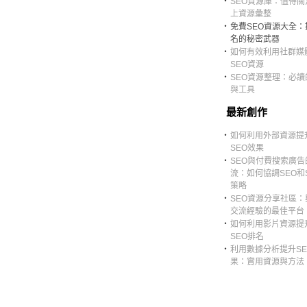
‧
SEO資源庫：值得關
上資源彙整
‧
免費SEO資源大全：
名的秘密武器
‧
如何有效利用社群媒
SEO資源
‧
SEO資源整理：必讀
與工具
最新創作
‧
如何利用外部資源提
SEO效果
‧
SEO與付費搜索廣告
流：如何協調SEO和
策略
‧
SEO資源分享社區：
交流經驗的最佳平台
‧
如何利用影片資源提
SEO排名
‧
利用數據分析提升SE
果：實用資源與方法