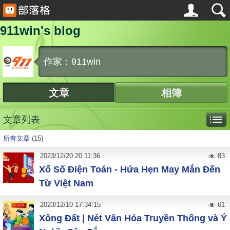
911win's blog
作家：911win
文章
相簿
文章列表
所有文章
(15)
2023
/
12
/
20
20:11:36
83
Xổ Số Điện Toán - Hứa Hẹn May Mắn Đến
Từ Việt Nam
2023
/
12
/
10
17:34:15
61
Xông Đất | Nét Văn Hóa Truyền Thống và Ý