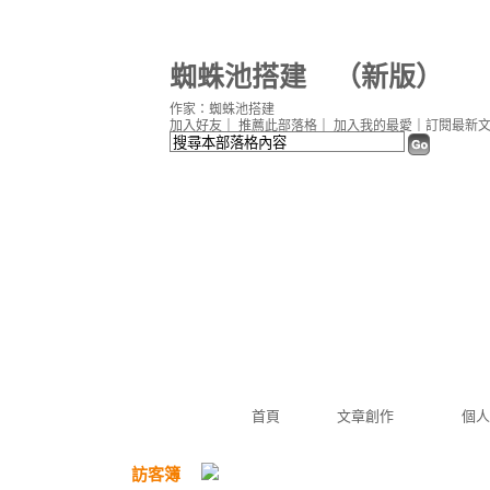
蜘蛛池搭建
（
新版
）
作家：蜘蛛池搭建
加入好友
｜
推薦此部落格
｜
加入我的最愛
｜
訂閱最新
首頁
文章創作
個人
訪客簿