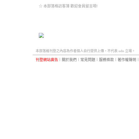
☆ 本部落格訪客簿 歡迎會員留言唷!
本部落格刊登之內容為作者個人自行提供上傳，不代表 udn 立場。
刊登網站廣告
︱
關於我們
︱
常見問題
︱
服務條款
︱
著作權聲明