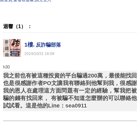
迴響（1） ：
1樓.
反詐騙部落
2024
/
10
/
31
16
:
09
h30
我之前也有被這種投資的平台騙過200萬，最後能找回
也是很感謝作者PO文讓我有聯絡到他幫到我，很感謝
我的恩人在處理這方面問題有一定的經驗，幫我把被
騙的錢有找回來， 有被騙不知道怎麼辦的可以聯絡他
試試看。這是他的Line：
sea0911