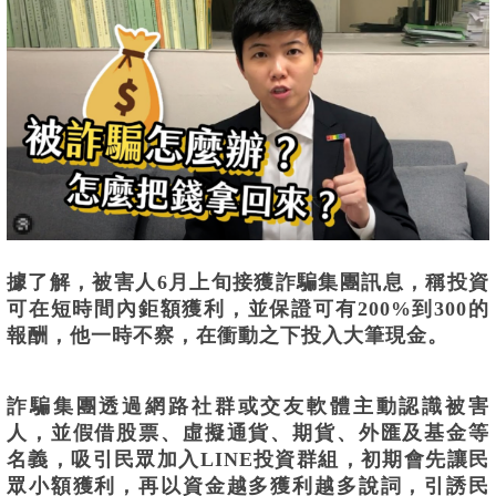
據了解，被害人6月上旬接獲詐騙集團訊息，稱投資
可在短時間內鉅額獲利，並保證可有200%到300的
報酬，他一時不察，在衝動之下投入大筆現金。
詐騙集團透過網路社群或交友軟體主動認識被害
人，並假借股票、虛擬通貨、期貨、外匯及基金等
名義，吸引民眾加入LINE投資群組，初期會先讓民
眾小額獲利，再以資金越多獲利越多說詞，引誘民