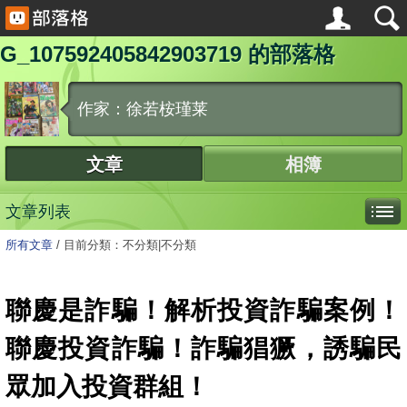
G_107592405842903719 的部落格
作家：徐若桉瑾莱
文章
相簿
文章列表
所有文章
/
目前分類：不分類|不分類
聯慶是詐騙！解析投資詐騙案例！
聯慶投資詐騙！詐騙猖獗，誘騙民
眾加入投資群組！