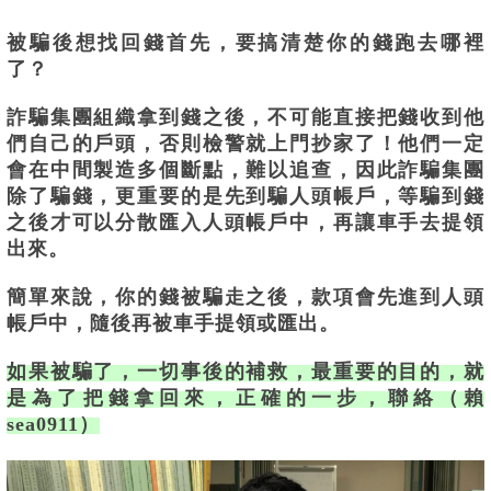
被騙後想找回錢首先，要搞清楚你的錢跑去哪裡
了？
詐騙集團組織拿到錢之後，不可能直接把錢收到他
們自己的戶頭，否則檢警就上門抄家了！他們一定
會在中間製造多個斷點，難以追查，因此詐騙集團
除了騙錢，更重要的是先到騙人頭帳戶，等騙到錢
之後才可以分散匯入人頭帳戶中，再讓車手去提領
出來。
簡單來說，你的錢被騙走之後，款項會先進到人頭
帳戶中，隨後再被車手提領或匯出。
如果被騙了，一切事後的補救，最重要的目的，就
是為了把錢拿回來，正確的一步，聯絡（賴
sea0911）