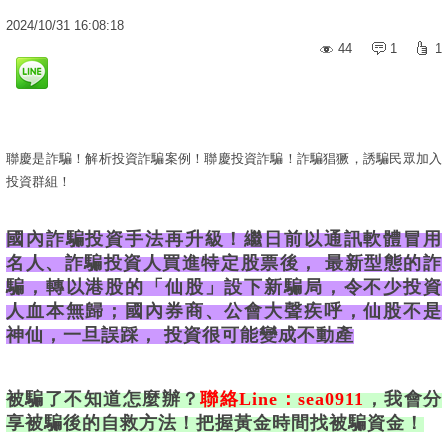
2024
/
10
/
31
16:08:18
44
1
1
聯慶是詐騙！解析投資詐騙案例！聯慶投資詐騙！詐騙猖獗，誘騙民眾加入
投資群組！
國內詐騙投資手法再升級！繼日前以通訊軟體冒用
名人、詐騙投資人買進特定股票後， 最新型態的詐
騙，轉以港股的「仙股」設下新騙局，令不少投資
人血本無歸；國內券商、公會大聲疾呼，仙股不是
神仙，一旦誤踩， 投資很可能變成不動產
被騙了不知道怎麼辦？
聯絡Line：sea0911
，我會分
享被騙後的自救方法！把握黃金時間找被騙資金！