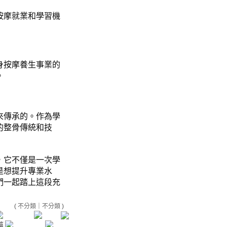
按摩就業和學習機
身按摩養生事業的
。
來傳承的。作為學
的整骨傳統和技
，它不僅是一次學
是想提升專業水
們一起踏上這段充
(
不分類
｜
不分類
)