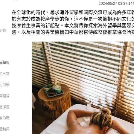
2024/05/27 03:37:14
在全球化的時代，尋求海外留學和國際交流已成為許多年
於有志於成為按摩學徒的你，這不僅是一次擁抱不同文化
按摩養生事業的新起點。本文將帶你探索海外留學與國際
示錄
遇，以及相關的專業機構如中華撥京傳統整復推拿協會所
留學與
的日常
利用學
與理論
選擇適
後的職
互動與