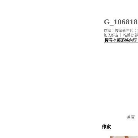
G_10681
作家：按摩新世代：
加入好友
｜
推薦此部
首頁
作家