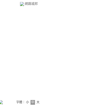
網路城邦
字體：
小
中
大