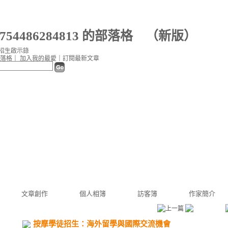
8754486284813 的部落格
（
新版
）
招生啟示錄
落格
｜
加入我的最愛
｜
訂閱最新文章
文章創作
個人相簿
訪客簿
作家簡介
按摩學徒招生：海外留學與國際交流機會