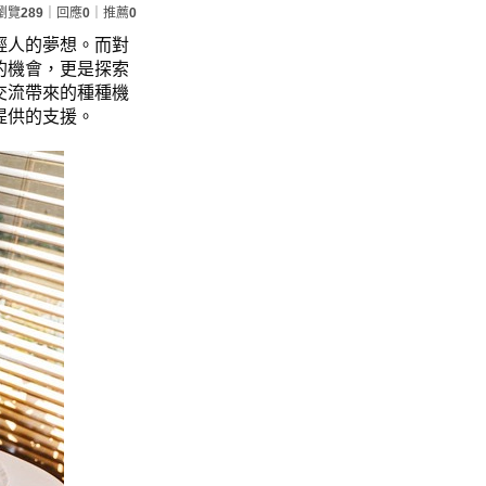
瀏覽
289
｜回應
0
｜推薦
0
輕人的夢想。而對
的機會，更是探索
交流帶來的種種機
提供的支援。