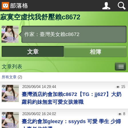
寂寞空虛找我舒壓賴c8672
作家：臺灣美女賴c8672
文章
相簿
文章列表
所有文章
(2)
2026
/
06
/
04
14:29:44
15
臺灣酒店約會加賴c8672【TG：jj627】大奶
蘿莉約妹無套可愛女孩兼職
2026
/
06
/
02
16:24:02
8
臺北約會加gleezy：ssyyds 可愛 學生 少婦