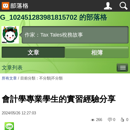
G_102451283981815702 的部落格
作家：Tax Tales稅務故事
文章
相簿
文章列表
所有文章
/
目前分類：不分類|不分類
會計學專業學生的實習經驗分享
2024
/
05
/
26
12:27:03
266
0
0