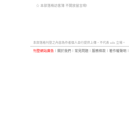
☆ 本部落格訪客簿 不開放留言唷!
本部落格刊登之內容為作者個人自行提供上傳，不代表 udn 立場。
刊登網站廣告
︱
關於我們
︱
常見問題
︱
服務條款
︱
著作權聲明