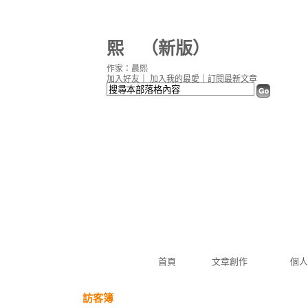
熙
（
新版
）
作家：晨熙
加入好友
｜
加入我的最愛
｜
訂閱最新文章
首頁
文章創作
個人
訪客簿