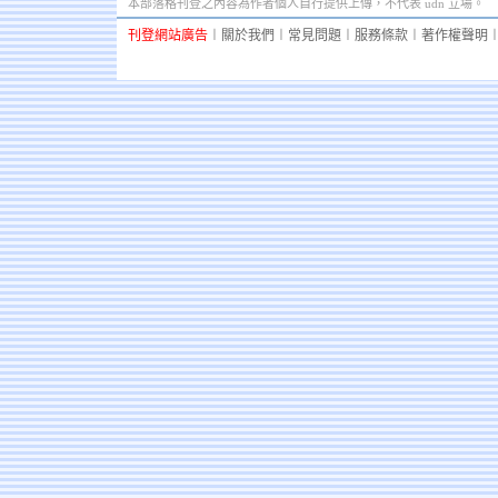
本部落格刊登之內容為作者個人自行提供上傳，不代表 udn 立場。
刊登網站廣告
︱
關於我們
︱
常見問題
︱
服務條款
︱
著作權聲明