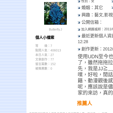
性別：女
婚姻：其它
興趣：藝文,影視
公開信箱：
加入網路城邦：2011/06/
Butterfly.J
最近更新個人資訊：2
個人小檔案
12:28
等 級：7
創作更新：2012/05
點閱人氣：406013
本日人氣：27
使用UDN至今
文章創作：77
了，雖然拖拖拉
留言篇數：152
先，我是JJ≧
被推薦數：
0
噗，好啦，閒話
籍、動漫觀後感
呢，應該說是儘
家的來訪，真的
推薦人