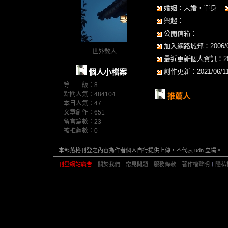
婚姻：未婚，單身
興趣：
公開信箱：
加入網路城邦：2006/08/
世外散人
最近更新個人資訊：2023/
個人小檔案
創作更新：2021/06/11 
等 級：8
點閱人氣：484104
推薦人
本日人氣：47
文章創作：651
留言篇數：23
被推薦數：
0
本部落格刊登之內容為作者個人自行提供上傳，不代表 udn 立場。
刊登網站廣告
︱
關於我們
︱
常見問題
︱
服務條款
︱
著作權聲明
︱
隱私