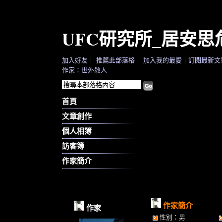
UFC研究所_居安
加入好友
｜
推薦此部落格
｜
加入我的最愛
｜
訂閱最新文
作家：世外散人
首頁
文章創作
個人相簿
訪客簿
作家簡介
作家簡介
作家
性別：男