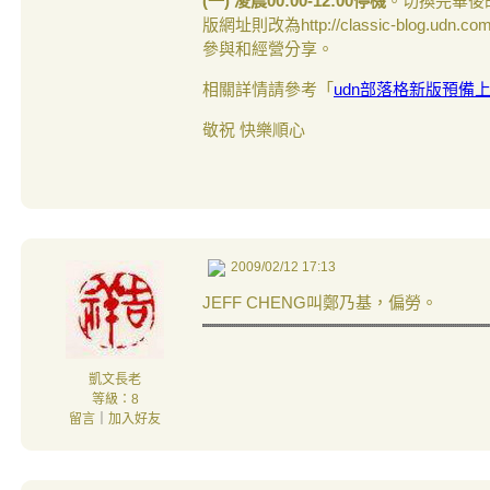
(一) 凌晨00:00-12:00停機
。切換完畢後的新版
版網址則改為http://classic-blog
參與和經營分享。
相關詳情請參考「
udn部落格新版預備
敬祝 快樂順心
2009/02/12 17:13
JEFF CHENG叫鄭乃基，偏勞。
凱文長老
等級：8
留言
｜
加入好友