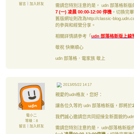
留言
｜
加入好友
需請您特別注意的是， udn 部落格
7 (一) 凌晨 00:00-12:00 停機
。切換完畢後的
舊版網址則改為http://classic-blo
的參與和經營分享。
相關詳情請參考「
udn 部落格新版上線
敬祝 快樂順心
udn 部落格．電家族 敬上
2013/05/22 14:17
親愛的udn格友，您好：
讓各位久等的 udn 部落格新版，即將於
電小二
我們誠心邀請您共同迎接全新面貌的ud
等級：8
留言
｜
加入好友
需請您特別注意的是， udn部落格新