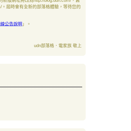
網址將改為http://blog.udn.com/，舊
.udn.com/。屆時會有全新的部落格體驗，等待您的
上線公告說明
」。
udn部落格．電家族 敬上