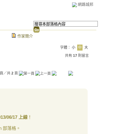
網路城邦
作家簡介
字體：
小
中
大
共有
17
則留言
頁／共
2
頁
013/06/17 上線
！
n 部落格。