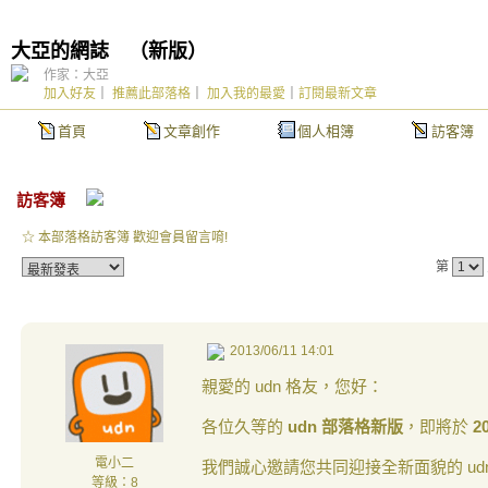
大亞的網誌
（
新版
）
作家：大亞
加入好友
｜
推薦此部落格
｜
加入我的最愛
｜
訂閱最新文章
首頁
文章創作
個人相簿
訪客簿
訪客簿
☆ 本部落格訪客簿 歡迎會員留言唷!
第
2013/06/11 14:01
親愛的 udn 格友，您好：
各位久等的
udn 部落格新版
，即將於
2
電小二
我們誠心邀請您共同迎接全新面貌的 ud
等級：8