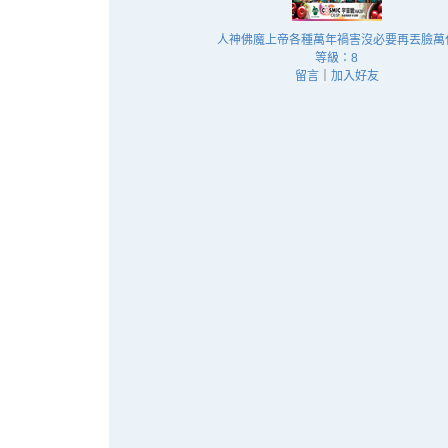
人神佛魔上帝各種萬年禍害沒必要再丟臉萬
等級：8
留言
｜
加入好友