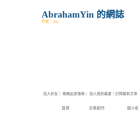
AbrahamYin 的網誌
作家：Abr
加入好友
｜
推薦此部落格
｜
加入我的最愛
｜
訂閱最新文章
首頁
文章創作
個人