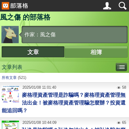
風之傷 的部落格
作家：風之傷
文章
相簿
文章列表
所有文章
(521)
2025
/
01
/
08
11:01:40
58
麥格理資產管理是詐騙嗎？麥格理資產管理無
法出金！被麥格理資產管理騙怎麼辦？投資還
能追回嗎？
2025
/
01
/
08
10:44:09
65