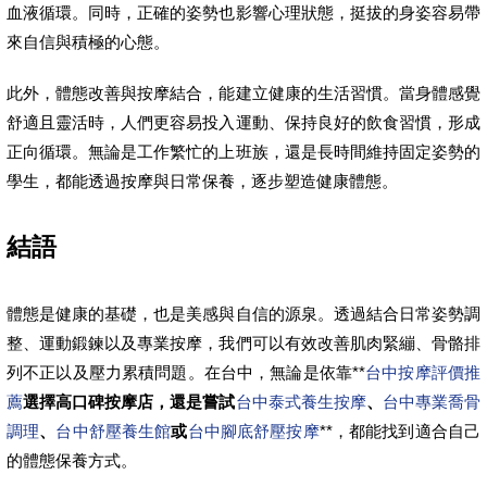
血液循環。同時，正確的姿勢也影響心理狀態，挺拔的身姿容易帶
來自信與積極的心態。
此外，體態改善與按摩結合，能建立健康的生活習慣。當身體感覺
舒適且靈活時，人們更容易投入運動、保持良好的飲食習慣，形成
正向循環。無論是工作繁忙的上班族，還是長時間維持固定姿勢的
學生，都能透過按摩與日常保養，逐步塑造健康體態。
結語
體態是健康的基礎，也是美感與自信的源泉。透過結合日常姿勢調
整、運動鍛鍊以及專業按摩，我們可以有效改善肌肉緊繃、骨骼排
列不正以及壓力累積問題。在台中，無論是依靠**
台中按摩評價推
薦
選擇高口碑按摩店，還是嘗試
台中泰式養生按摩
、
台中專業喬骨
調理
、
台中舒壓養生館
或
台中腳底舒壓按摩
**，都能找到適合自己
的體態保養方式。