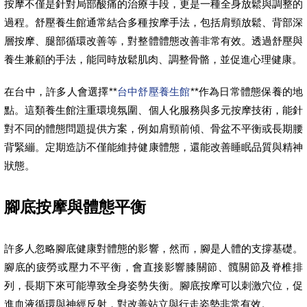
按摩不僅是針對局部酸痛的治療手段，更是一種全身放鬆與調整的
過程。舒壓養生館通常結合多種按摩手法，包括肩頸放鬆、背部深
層按摩、腿部循環改善等，對整體體態改善非常有效。透過舒壓與
養生兼顧的手法，能同時放鬆肌肉、調整骨骼，並促進心理健康。
在台中，許多人會選擇**
台中舒壓養生館
**作為日常體態保養的地
點。這類養生館注重環境氛圍、個人化服務與多元按摩技術，能針
對不同的體態問題提供方案，例如肩頸前傾、骨盆不平衡或長期腰
背緊繃。定期造訪不僅能維持健康體態，還能改善睡眠品質與精神
狀態。
腳底按摩與體態平衡
許多人忽略腳底健康對體態的影響，然而，腳是人體的支撐基礎。
腳底的疲勞或壓力不平衡，會直接影響膝關節、髖關節及脊椎排
列，長期下來可能導致全身姿勢失衡。腳底按摩可以刺激穴位，促
進血液循環與神經反射，對改善站立與行走姿勢非常有效。