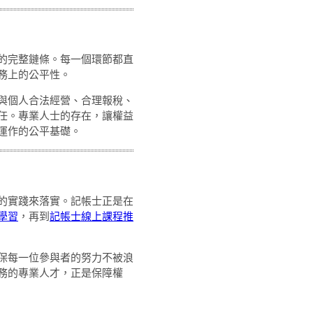
的完整鏈條。每一個環節都直
務上的公平性。
與個人合法經營、合理報稅、
任。專業人士的存在，讓權益
運作的公平基礎。
的實踐來落實。記帳士正是在
學習
，再到
記帳士線上課程推
保每一位參與者的努力不被浪
務的專業人才，正是保障權