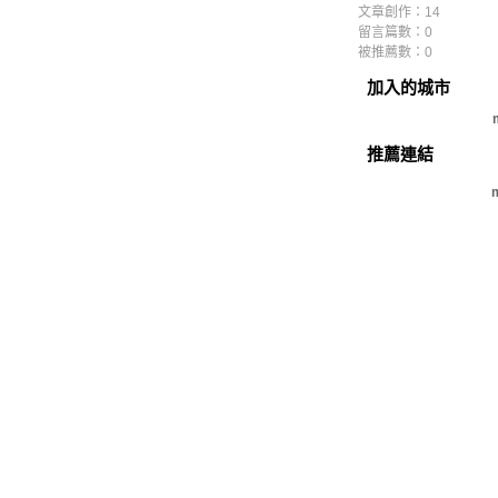
文章創作：14
留言篇數：0
被推薦數：
0
加入的城市
推薦連結
m