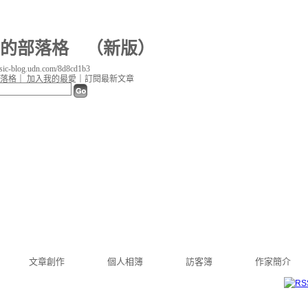
b3 的部落格
（
新版
）
c-blog.udn.com/8d8cd1b3
落格
｜
加入我的最愛
｜
訂閱最新文章
文章創作
個人相簿
訪客簿
作家簡介