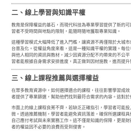
二、線上學習與知識平權
教育是保障權益的基石，而現代科技為專業學習提供了新的可
習者不受時間與地點的限制，能隨時隨地獲取專業知識。
這種學習模式大幅降低了進入門檻，讓資源不再僅限於大城市
台普及化。從權益角度來看，這是一種知識平權的實踐。每位
與他人相同的資訊與教材，減少因資源分配不均帶來的不公平
習者能根據自身需求安排進度，真正做到因材施教，進而提升
三、線上課程推薦與選擇權益
在眾多教育資源中，如何選擇適合的課程，往往影響學習成效
者提供了專業篩選，幫助他們找到最符合需求的內容。這對於
市面上的線上課程良莠不齊，若缺乏正確指引，學習者可能投
微。透過推薦機制，學習者能避免資訊落差，確保所選課程具
自己應付考試與未來實務工作。這不僅是知識的保障，更是財
者的權益因不必要的浪費而受到侵害。