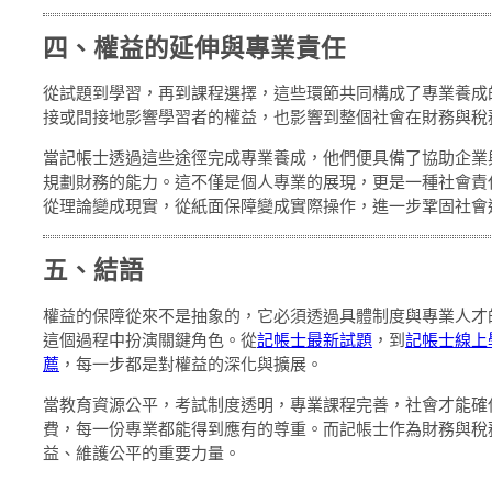
四、權益的延伸與專業責任
從試題到學習，再到課程選擇，這些環節共同構成了專業養成
接或間接地影響學習者的權益，也影響到整個社會在財務與稅
當記帳士透過這些途徑完成專業養成，他們便具備了協助企業
規劃財務的能力。這不僅是個人專業的展現，更是一種社會責
從理論變成現實，從紙面保障變成實際操作，進一步鞏固社會
五、結語
權益的保障從來不是抽象的，它必須透過具體制度與專業人才
這個過程中扮演關鍵角色。從
記帳士最新試題
，到
記帳士線上
薦
，每一步都是對權益的深化與擴展。
當教育資源公平，考試制度透明，專業課程完善，社會才能確
費，每一份專業都能得到應有的尊重。而記帳士作為財務與稅
益、維護公平的重要力量。