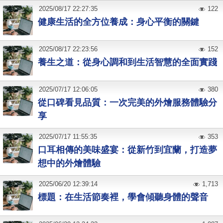
2025
/
08
/
17
22:27:35
122
健康生活的全方位養成：身心平衡的關鍵
2025
/
08
/
17
22:23:56
152
養生之道：從身心調和到生活智慧的全面實踐
2025
/
07
/
17
12:06:05
380
從口碑看見品質：一次完美的外燴服務體驗分
享
2025
/
07
/
17
11:55:35
353
口耳相傳的美味盛宴：從新竹到宜蘭，打造夢
想中的外燴體驗
2025
/
06
/
20
12:39:14
1,713
標題：在生活節奏裡，學會傾聽身體的聲音