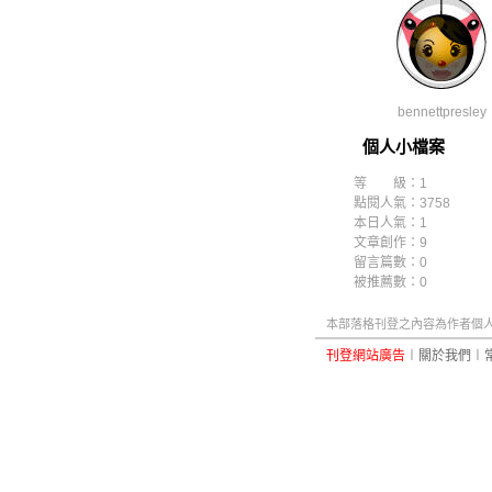
bennettpresley
個人小檔案
等 級：1
點閱人氣：3758
本日人氣：1
文章創作：9
留言篇數：0
被推薦數：
0
本部落格刊登之內容為作者個人自
刊登網站廣告
︱
關於我們
︱