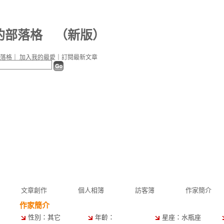
c 的部落格
（
新版
）
落格
｜
加入我的最愛
｜
訂閱最新文章
文章創作
個人相簿
訪客簿
作家簡介
作家簡介
性別：其它
年齡：
星座：水瓶座