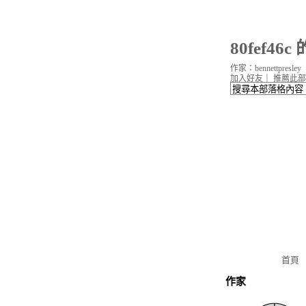
80fef46
作家：bennettpresley
加入好友
｜
推薦此部
首頁
作家