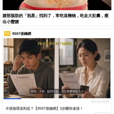
腹部脂肪的「剋星」找到了，常吃這幾物，吃走大肚囊，瘦
出小蠻腰
9597借錢網
PR
ads by popIn
卡債循環滾利息？【9597借錢網】3步驟快速借！