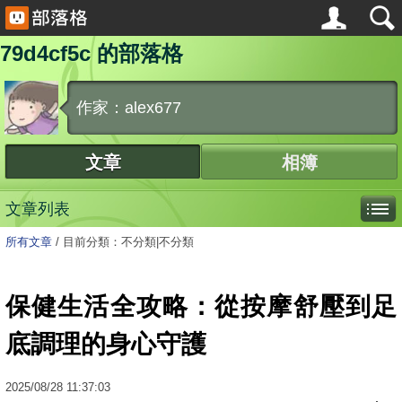
79d4cf5c 的部落格
作家：alex677
文章
相簿
文章列表
所有文章
/
目前分類：不分類|不分類
保健生活全攻略：從按摩舒壓到足
底調理的身心守護
2025
/
08
/
28
11:37:03