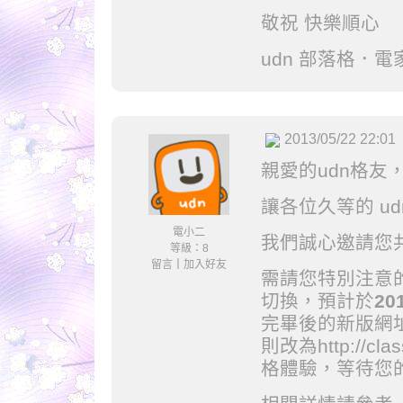
敬祝 快樂順心
udn 部落格．電
2013/05/22 22:01
親愛的udn格友
讓各位久等的 u
電小二
我們誠心邀請您
等級：8
留言
｜
加入好友
需請您特別注意的
切換，預計於
20
完畢後的新版網址將改
則改為http://cl
格體驗，等待您