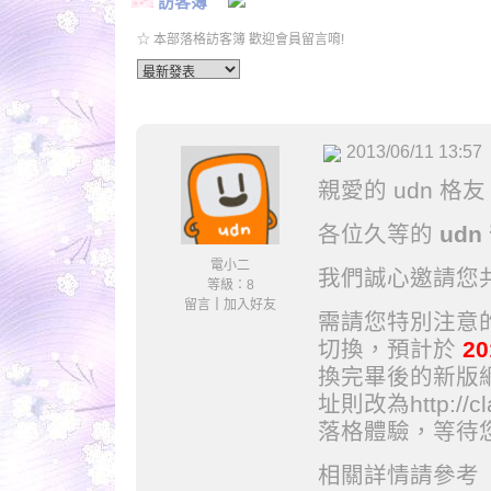
訪客簿
☆ 本部落格訪客簿 歡迎會員留言唷!
2013/06/11 13:57
親愛的 udn 格
各位久等的
ud
電小二
我們誠心邀請您共
等級：8
留言
｜
加入好友
需請您特別注意的
切換，預計於
20
換完畢後的新版網址將
址則改為http://c
落格體驗，等待
相關詳情請參考