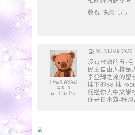
相關詳情請參考
敬祝 快樂順心
2012/12/28 00:23
沒有靈魂的五-
民主自由人權是
李登輝之流的留
中華民族的端午節
樓下的58 樓 r
等級：8
何送你去中文學
留言
｜
加入好友
你是日本雜-種