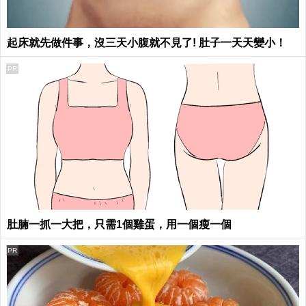
起床就先做件事，沒三天小腹就不見了! 肚子一天天變小！
PR
肚腩一抓一大把，只需1個雞蛋，用一個瘦一個
PR