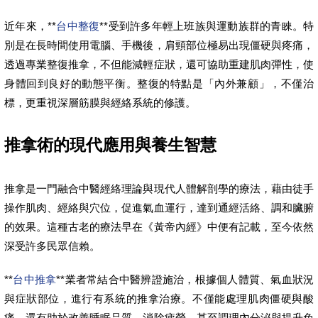
近年來，**
台中整復
**受到許多年輕上班族與運動族群的青睞。特
別是在長時間使用電腦、手機後，肩頸部位極易出現僵硬與疼痛，
透過專業整復推拿，不但能減輕症狀，還可協助重建肌肉彈性，使
身體回到良好的動態平衡。整復的特點是「內外兼顧」，不僅治
標，更重視深層筋膜與經絡系統的修護。
推拿術的現代應用與養生智慧
推拿是一門融合中醫經絡理論與現代人體解剖學的療法，藉由徒手
操作肌肉、經絡與穴位，促進氣血運行，達到通經活絡、調和臟腑
的效果。這種古老的療法早在《黃帝內經》中便有記載，至今依然
深受許多民眾信賴。
**
台中推拿
**業者常結合中醫辨證施治，根據個人體質、氣血狀況
與症狀部位，進行有系統的推拿治療。不僅能處理肌肉僵硬與酸
痛，還有助於改善睡眠品質、消除疲勞，甚至調理內分泌與提升免