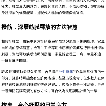
疫力。推拿最大的魅力，在於其無侵入性、不依賴藥物，卻能喚醒
身體深層的修復能量，是現代人極佳的身體保健選擇。
撥筋，深層筋膜釋放的古法智慧
相較於推拿，撥筋更聚焦於筋膜層的放鬆與氣血不暢的處理。它源
自民間的療傷智慧，透過手工或專用撥筋棒沿著筋絡行徑進行深層
刺激，幫助釋放筋膜沾黏與淤阻，常見於處理五十肩、膝蓋不適、
手麻腳麻等問題。
許多長期勞動者或久坐者，會選擇**
台中撥筋
**作為日常保養的一
部分。施作時可能會有些許疼痛感，甚至出現瘀青，但多數人在療
程結束後會感覺到身體的輕盈與靈活。撥筋不僅是一種治療，更是
一種預防筋膜病變的有效方式，適合做為長期調理計畫的一環。
按摩，身心紓壓的日常良方