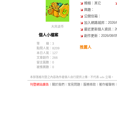
婚姻：其它
興趣：
公開信箱：
加入網路城邦：2026/06/
大风谈币
最近更新個人資訊：2026/
個人小檔案
創作更新：2026/08/05 
等 級：3
推薦人
點閱人氣：8209
本日人氣：127
文章創作：266
留言篇數：0
被推薦數：
0
本部落格刊登之內容為作者個人自行提供上傳，不代表 udn 立場。
刊登網站廣告
︱
關於我們
︱
常見問題
︱
服務條款
︱
著作權聲明