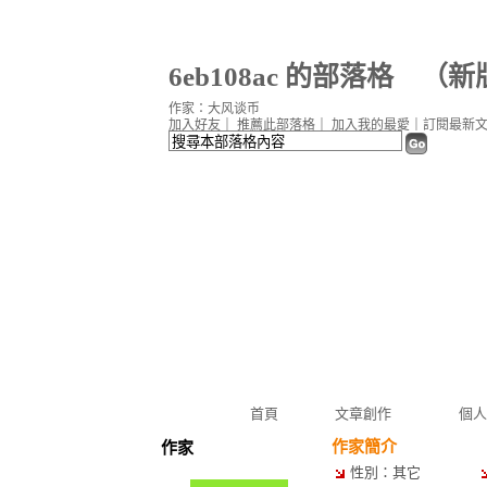
6eb108ac 的部落格
（
新
作家：大风谈币
加入好友
｜
推薦此部落格
｜
加入我的最愛
｜
訂閱最新
首頁
文章創作
個人
作家簡介
作家
性別：其它